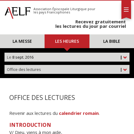
L'AELF
S'abonner
Association Épiscopale Liturgique
pour
les pays Francophones
Calendrier
Recevez gratuitement
Contact
les lectures du jour par courriel
LA MESSE
LES HEURES
LA BIBLE
Le
8 sept. 2016
|
Office des lectures
|
OFFICE DES LECTURES
Revenir aux lectures du
calendrier romain
.
INTRODUCTION
V/ Dieu, viens à mon aide,