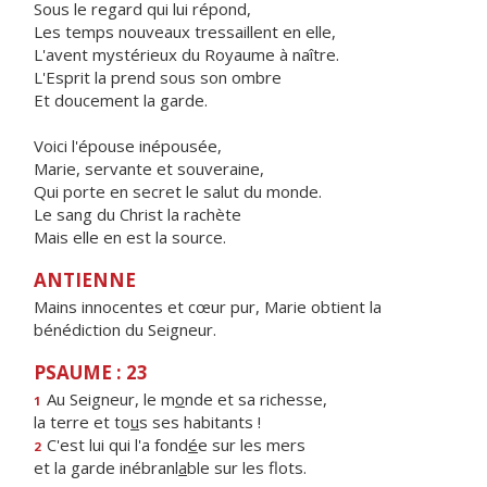
Sous le regard qui lui répond,
Les temps nouveaux tressaillent en elle,
L'avent mystérieux du Royaume à naître.
L'Esprit la prend sous son ombre
Et doucement la garde.
Voici l'épouse inépousée,
Marie, servante et souveraine,
Qui porte en secret le salut du monde.
Le sang du Christ la rachète
Mais elle en est la source.
ANTIENNE
Mains innocentes et cœur pur, Marie obtient la
bénédiction du Seigneur.
PSAUME : 23
Au Seigneur, le m
o
nde et sa richesse,
1
la terre et to
u
s ses habitants !
C'est lui qui l'a fond
é
e sur les mers
2
et la garde inébranl
a
ble sur les flots.