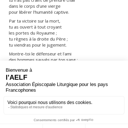
tu n'as pas craint de prendre chair
dans le corps d'une vierge
pour libérer l'humanité captive.
Par ta victoire sur la mort,
tu as ouvert à tout croyant
les portes du Royaume ;
tu règnes à la droite du Père ;
tu viendras pour le jugement.
Montre-toi le défenseur et l'ami
des hommes sauvés par ton sang :
prends-les avec tous les saints
dans ta joie et dans ta lumière.
ORAISON
Ouvre à tes serviteurs, Dieu très bon, tes richesses de
grâce ; puisque la maternité de la Vierge Marie fut pour
nous le commencement du salut, que la fête de sa
nativité nous apporte un surcroît de paix.