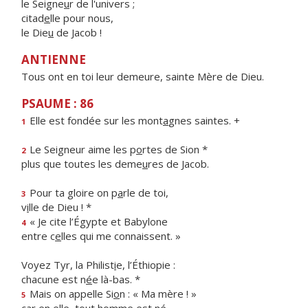
le Seigne
u
r de l'univers ;
citad
e
lle pour nous,
le Die
u
de Jacob !
ANTIENNE
Tous ont en toi leur demeure, sainte Mère de Dieu.
PSAUME : 86
Elle est fondée sur les mont
a
gnes saintes. +
1
Le Seigneur aime les p
o
rtes de Sion *
2
plus que toutes les deme
u
res de Jacob.
Pour ta gloire on p
a
rle de toi,
3
v
i
lle de Dieu ! *
« Je cite l’Égypte et Babylone
4
entre c
e
lles qui me connaissent. »
Voyez Tyr, la Philist
i
e, l’Éthiopie :
chacune est n
é
e là-bas. *
Mais on appelle Si
o
n : « Ma mère ! »
5