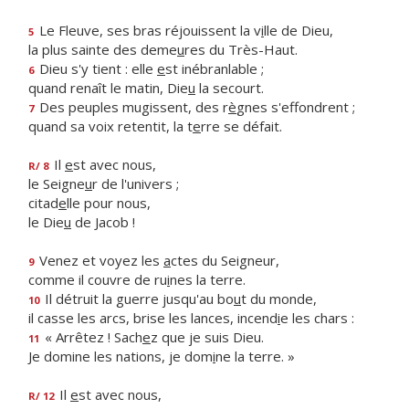
Le Fleuve, ses bras réjouissent la v
i
lle de Dieu,
5
la plus sainte des deme
u
res du Très-Haut.
Dieu s'y tient : elle
e
st inébranlable ;
6
quand renaît le matin, Die
u
la secourt.
Des peuples mugissent, des r
è
gnes s'effondrent ;
7
quand sa voix retentit, la t
e
rre se défait.
Il
e
st avec nous,
R/ 8
le Seigne
u
r de l'univers ;
citad
e
lle pour nous,
le Die
u
de Jacob !
Venez et voyez les
a
ctes du Seigneur,
9
comme il couvre de ru
i
nes la terre.
Il détruit la guerre jusqu'au bo
u
t du monde,
10
il casse les arcs, brise les lances, incend
i
e les chars :
« Arrêtez ! Sach
e
z que je suis Dieu.
11
Je domine les nations, je dom
i
ne la terre. »
Il
e
st avec nous,
R/ 12