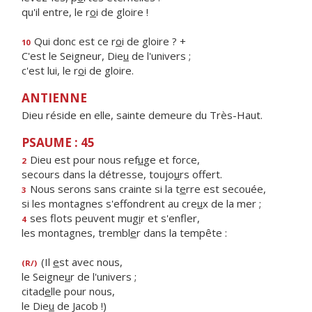
qu'il entre, le r
o
i de gloire !
Qui donc est ce r
o
i de gloire ? +
10
C'est le Seigneur, Die
u
de l'univers ;
c'est lui, le r
o
i de gloire.
ANTIENNE
Dieu réside en elle, sainte demeure du Très-Haut.
PSAUME : 45
Dieu est pour nous ref
u
ge et force,
2
secours dans la détresse, toujo
u
rs offert.
Nous serons sans crainte si la t
e
rre est secouée,
3
si les montagnes s'effondrent au cre
u
x de la mer ;
ses flots peuvent mug
i
r et s'enfler,
4
les montagnes, trembl
e
r dans la tempête :
(Il
e
st avec nous,
(R/)
le Seigne
u
r de l'univers ;
citad
e
lle pour nous,
le Die
u
de Jacob !)