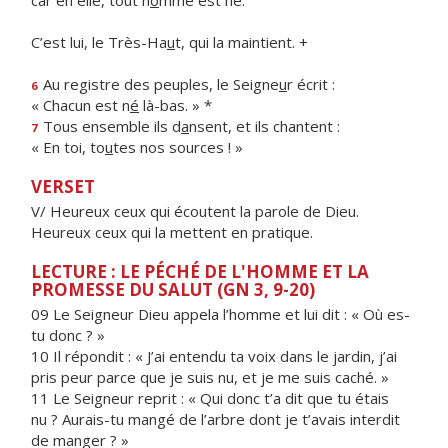
car en elle, tout h
o
mme est né.
C’est lui, le Très-Ha
u
t, qui la maintient. +
Au registre des peuples, le Seigne
u
r écrit :
6
« Chacun est n
é
là-bas. » *
Tous ensemble ils d
a
nsent, et ils chantent :
7
« En toi, to
u
tes nos sources ! »
VERSET
V/ Heureux ceux qui écoutent la parole de Dieu.
Heureux ceux qui la mettent en pratique.
LECTURE : LE PÉCHÉ DE L'HOMME ET LA
PROMESSE DU SALUT (GN 3, 9-20)
09 Le Seigneur Dieu appela l’homme et lui dit : « Où es-
tu donc ? »
10 Il répondit : « J’ai entendu ta voix dans le jardin, j’ai
pris peur parce que je suis nu, et je me suis caché. »
11 Le Seigneur reprit : « Qui donc t’a dit que tu étais
nu ? Aurais-tu mangé de l’arbre dont je t’avais interdit
de manger ? »