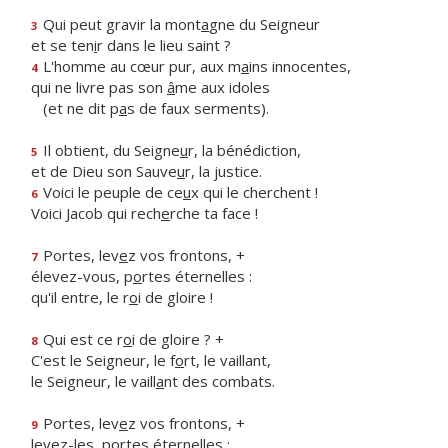
Qui peut gravir la mont
a
gne du Seigneur
3
et se ten
i
r dans le lieu saint ?
L'homme au cœur pur, aux m
a
ins innocentes,
4
qui ne livre pas son
â
me aux idoles
(et ne dit p
a
s de faux serments).
Il obtient, du Seigne
u
r, la bénédiction,
5
et de Dieu son Sauve
u
r, la justice.
Voici le peuple de ce
u
x qui le cherchent !
6
Voici Jacob qui rech
e
rche ta face !
Portes, lev
e
z vos frontons, +
7
élevez-vous, p
o
rtes éternelles :
qu'il entre, le r
o
i de gloire !
Qui est ce r
o
i de gloire ? +
8
C'est le Seigneur, le f
o
rt, le vaillant,
le Seigneur, le vaill
a
nt des combats.
Portes, lev
e
z vos frontons, +
9
levez-les, p
o
rtes éternelles :