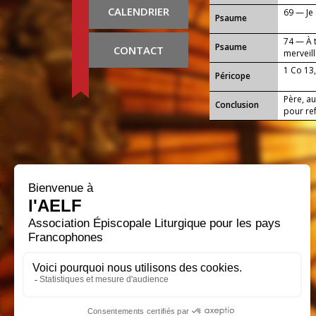
CALENDRIER
69 — Je 
Psaume
74 — À 
Psaume
CONTACT
merveill
1 Co 13,
Péricope
Père, a
Conclusion
pour ref
recevoir
service 
Seigneu