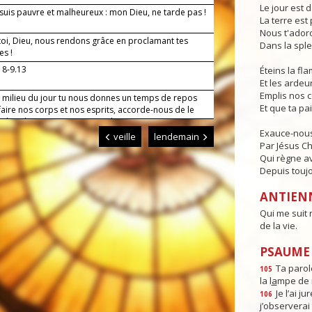
Le jour est d
suis pauvre et malheureux : mon Dieu, ne tarde pas !
La terre est 
Nous t'adoro
toi, Dieu, nous rendons grâce en proclamant tes
Dans la sple
es !
 8-9.13
Éteins la f
Et les ardeur
Emplis nos 
u milieu du jour tu nous donnes un temps de repos
Et que ta pa
aire nos corps et nos esprits, accorde-nous de le
 dans la reconnaissance et d’en tirer profit pour ton
Exauce-nous
et celui de nos frères. Par Jésus, le Christ, notre
veille
lendemain
r. Amen.
Par Jésus Ch
Qui règne av
Depuis toujo
ANTIEN
Qui me suit 
de la vie.
PSAUME :
Ta parole
105
la l
a
mpe de 
Je l’ai jur
106
j’observerai 