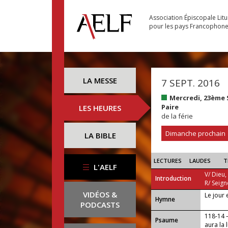
Association Épiscopale Lit
pour les pays Francophon
LA MESSE
7 SEPT. 2016
Mercredi, 23ème
Paire
LES HEURES
de la férie
Dimanche prochain
LA BIBLE
LECTURES
LAUDES
T
L'AELF
V/ Dieu,
Introduction
R/ Seign
VIDÉOS &
Le jour 
...
Hymne
PODCASTS
118-14 
Psaume
aura la 