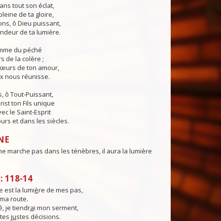
ans tout son éclat,
pleine de ta gloire,
ns, ô Dieu puissant,
ndeur de ta lumière.
lamme du péché
s de la colère ;
cœurs de ton amour,
ix nous réunisse.
, ô Tout-Puissant,
rist ton Fils unique
ec le Saint-Esprit
urs et dans les siècles.
NE
ne marche pas dans les ténèbres, il aura la lumière
 118-14
 est la lumi
è
re de mes pas,
ma route.
é, je tiendr
a
i mon serment,
tes j
u
stes décisions.