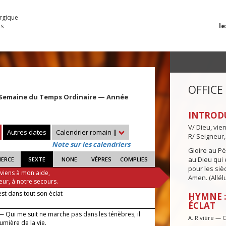
urgique
le
es
OFFICE
 Semaine du Temps Ordinaire — Année
INTROD
V/ Dieu, vie
Autres dates
Calendrier romain
|
R/ Seigneur,
Note sur les calendriers
Gloire au Pèr
au Dieu qui e
IERCE
SEXTE
NONE
VÊPRES
COMPLIES
pour les siè
 viens à mon aide,
Amen. (Allélu
eur, à notre secours.
est dans tout son éclat
HYMNE :
ÉCLAT
— Qui me suit ne marche pas dans les ténèbres, il
A. Rivière — 
lumière de la vie.