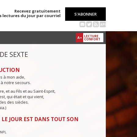
Recevez gratuitement
S'ABONNER
s lectures du jour par courriel
API
LECTURE
A+
CONFORT
 DE SEXTE
UCTION
ns à mon aide,
 à notre secours.
e, et au Fils et au Saint-Esprit,
st, qui était et qui vient,
cles des siècles.
ia.)
 LE JOUR EST DANS TOUT SON
CNPL