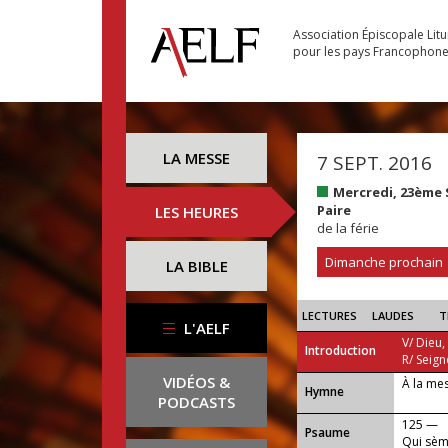
Association Épiscopale Lit
pour les pays Francophon
LA MESSE
7 SEPT. 2016
Mercredi, 23ème
Paire
LES HEURES
de la férie
Dimanche prochain
LA BIBLE
LECTURES
LAUDES
T
L'AELF
V/ Dieu,
Introduction
R/ Seign
VIDÉOS &
À la me
...
Hymne
PODCASTS
125 —
Psaume
Qui sèm