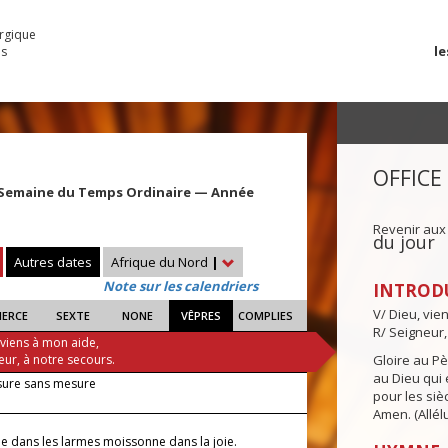
urgique
le
es
OFFICE
 Semaine du Temps Ordinaire — Année
Revenir aux
du jour
Autres dates
Afrique du Nord
|
Note sur les calendriers
INTROD
V/ Dieu, vie
IERCE
SEXTE
NONE
VÊPRES
COMPLIES
R/ Seigneur,
 viens à mon aide,
eur, à notre secours.
Gloire au Pèr
au Dieu qui e
sure sans mesure
pour les siè
Amen. (Allélu
e dans les larmes moissonne dans la joie.