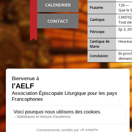
CALENDRIER
126 —
Psaume
Que le S
CANTIQU
Cantique
CONTACT
Tout vien
Dieu dan
Ep 3, 20
Péricope
Cantique de
Heureux 
Marie
En proc
Conclusion
demande