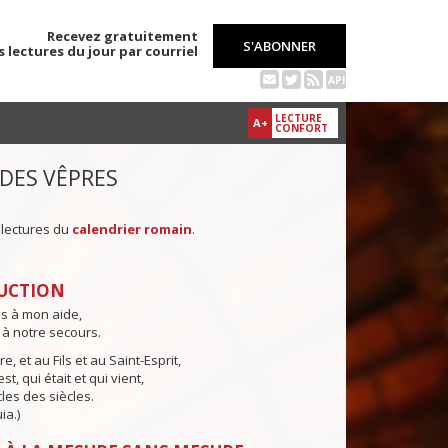
Recevez gratuitement
S'ABONNER
s lectures du jour par courriel
API
LECTURE
A+
CONFORT
 DES VÊPRES
 lectures du
calendrier romain
.
UCTION
ns à mon aide,
 à notre secours.
e, et au Fils et au Saint-Esprit,
st, qui était et qui vient,
cles des siècles.
ia.)