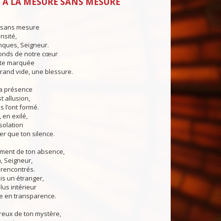
 À LA MESURE SANS MESURE
 sans mesure
nsité,
ques, Seigneur.
fonds de notre cœur
ste marquée
and vide, une blessure.
 ta présence
 allusion,
s l’ont formé.
, en exilé,
ésolation
r que ton silence.
rment de ton absence,
à, Seigneur,
 rencontrés.
is un étranger,
lus intérieur
le en transparence.
reux de ton mystère,