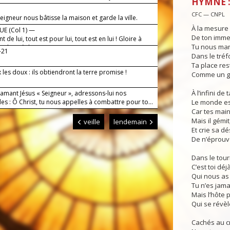
HYMNE :
CFC — CNPL
eigneur nous bâtisse la maison et garde la ville.
À la mesure
E (Col 1) —
De ton imme
t de lui, tout est pour lui, tout est en lui ! Gloire à
Tu nous man
s les siècles !
-21
Dans le tré
Ta place re
les doux : ils obtiendront la terre promise !
Comme un gr
À l’infini de
lamant Jésus « Seigneur », adressons-lui nos
s : Ô Christ, tu nous appelles à combattre pour to...
Le monde est
Car tes main
Mais il gémit
veille
lendemain
Et crie sa d
De n’éprouve
Dans le tou
C’est toi déj
Qui nous as
Tu n’es jama
Mais l’hôte p
Qui se révè
Cachés au c