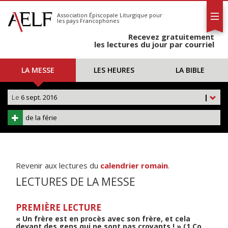
L'AELF
S'abonner
Association Épiscopale Liturgique
pour
les pays Francophones
Calendrier
Recevez gratuitement
Contact
les lectures du jour par courriel
LA MESSE
LES HEURES
LA BIBLE
Le
6 sept. 2016
|
de la férie
Revenir aux lectures du
calendrier romain
.
LECTURES DE LA MESSE
PREMIÈRE LECTURE
« Un frère est en procès avec son frère, et cela
devant des gens qui ne sont pas croyants ! » (1 Co