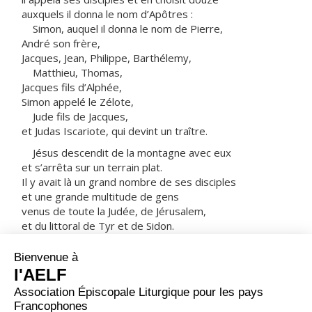
auxquels il donna le nom d’Apôtres :
Simon, auquel il donna le nom de Pierre,
André son frère,
Jacques, Jean, Philippe, Barthélemy,
Matthieu, Thomas,
Jacques fils d’Alphée,
Simon appelé le Zélote,
Jude fils de Jacques,
et Judas Iscariote, qui devint un traître.
Jésus descendit de la montagne avec eux
et s’arrêta sur un terrain plat.
Il y avait là un grand nombre de ses disciples
et une grande multitude de gens
venus de toute la Judée, de Jérusalem,
et du littoral de Tyr et de Sidon.
Ils étaient venus l’entendre
et se faire guérir de leurs maladies ;
ceux qui étaient tourmentés par des esprits impurs
retrouvaient la santé.
Et toute la foule cherchait à le toucher,