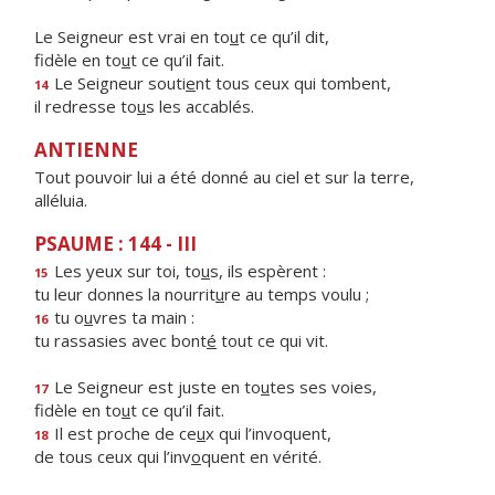
Le Seigneur est vrai en to
u
t ce qu’il dit,
fidèle en to
u
t ce qu’il fait.
Le Seigneur souti
e
nt tous ceux qui tombent,
14
il redresse to
u
s les accablés.
ANTIENNE
Tout pouvoir lui a été donné au ciel et sur la terre,
alléluia.
PSAUME : 144 - III
Les yeux sur toi, to
u
s, ils espèrent :
15
tu leur donnes la nourrit
u
re au temps voulu ;
tu o
u
vres ta main :
16
tu rassasies avec bont
é
tout ce qui vit.
Le Seigneur est juste en to
u
tes ses voies,
17
fidèle en to
u
t ce qu’il fait.
Il est proche de ce
u
x qui l’invoquent,
18
de tous ceux qui l’inv
o
quent en vérité.