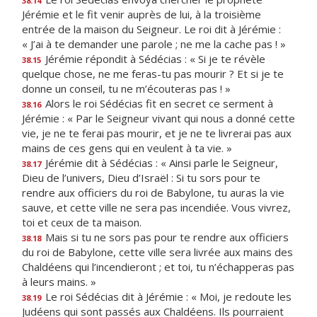
38.14
Jérémie et le fit venir auprès de lui, à la troisième
entrée de la maison du Seigneur. Le roi dit à Jérémie :
« J’ai à te demander une parole ; ne me la cache pas ! »
Jérémie répondit à Sédécias : « Si je te révèle
38.15
quelque chose, ne me feras-tu pas mourir ? Et si je te
donne un conseil, tu ne m’écouteras pas ! »
Alors le roi Sédécias fit en secret ce serment à
38.16
Jérémie : « Par le Seigneur vivant qui nous a donné cette
vie, je ne te ferai pas mourir, et je ne te livrerai pas aux
mains de ces gens qui en veulent à ta vie. »
Jérémie dit à Sédécias : « Ainsi parle le Seigneur,
38.17
Dieu de l’univers, Dieu d’Israël : Si tu sors pour te
rendre aux officiers du roi de Babylone, tu auras la vie
sauve, et cette ville ne sera pas incendiée. Vous vivrez,
toi et ceux de ta maison.
Mais si tu ne sors pas pour te rendre aux officiers
38.18
du roi de Babylone, cette ville sera livrée aux mains des
Chaldéens qui l’incendieront ; et toi, tu n’échapperas pas
à leurs mains. »
Le roi Sédécias dit à Jérémie : « Moi, je redoute les
38.19
Judéens qui sont passés aux Chaldéens. Ils pourraient