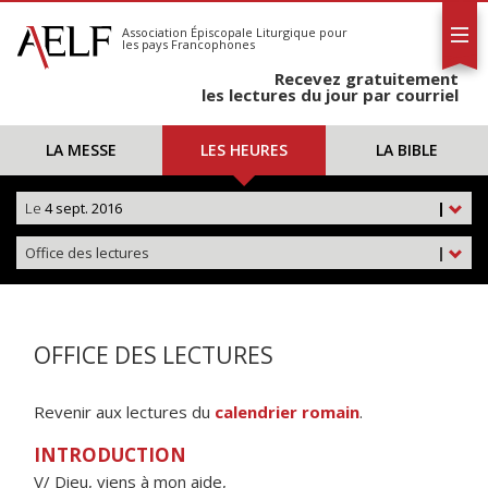
L'AELF
S'abonner
Association Épiscopale Liturgique
pour
les pays Francophones
Calendrier
Recevez gratuitement
Contact
les lectures du jour par courriel
LA MESSE
LES HEURES
LA BIBLE
Le
4 sept. 2016
|
Office des lectures
|
OFFICE DES LECTURES
Revenir aux lectures du
calendrier romain
.
INTRODUCTION
V/ Dieu, viens à mon aide,