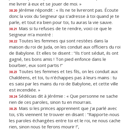
me livrer à eux et se jouer de moi. »
Jérémie répondit : « Ils ne te livreront pas. Écoute
38.20
donc la voix du Seigneur qui s’adresse à toi quand je te
parle, et tout ira bien pour toi, tu auras la vie sauve.
Mais si tu refuses de te rendre, voici ce que le
38.21
Seigneur m’a montré :
Toutes les femmes qui sont restées dans la
38.22
maison du roi de Juda, on les conduit aux officiers du roi
de Babylone. Et elles te disent : “Ils t’ont séduit, ils ont
gagné, tes bons amis ! Ton pied enfonce dans le
bourbier, eux sont partis !”
Toutes tes femmes et tes fils, on les conduit aux
38.23
Chaldéens, et toi, tu n’échappes pas à leurs mains : tu
es saisi par les mains du roi de Babylone, et cette ville
est incendiée. »
Sédécias dit à Jérémie : « Que personne ne sache
38.24
rien de ces paroles, sinon tu en mourrais.
Mais si les princes apprennent que j’ai parlé avec
38.25
toi, s’ils viennent te trouver en disant : “Rapporte-nous
les paroles échangées entre toi et le roi, ne nous cache
rien, sinon nous te ferons mourir !”,