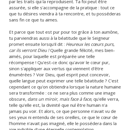
par les traits qui la reproduisent. Ta foi peut être
assurée, si elle s'accompagne de la pratique : tout ce
que tu désires viendra à ta rencontre, et tu posséderas
sans fin ce que tu aimes.
Et parce que tout est pur pour toi grâce à ton aumône,
tu parviendras aussi à la béatitude que le Seigneur
promet ensuite lorsqu'il dit :
Heureux les cœurs purs,
car ils verront Dieu !
Quelle grande félicité, mes bien-
aimés, pour laquelle est préparée une telle
récompense ! Qu'est-ce donc qu'avoir le cœur pur,
sinon s'appliquer aux vertus qui viennent d'être
énumérées ? Voir Dieu, quel esprit peut concevoir,
quelle langue peut exprimer une telle béatitude ? C'est
cependant ce qu'on obtiendra lorsque la nature humaine
sera transformée : ce ne sera plus comme une image
obscure,
dans un miroir, mais face à face
, qu'elle verra,
telle qu'elle est, la divinité que nul être humain n'a
jamais pu voir. Et alors, ce que personne n'avait vu de
ses yeux ni entendu de ses oreilles, ce que le cœur de
l'homme n'avait pas imaginé, elle le possédera dans la
joie indicible d'une éternelle contemplation.