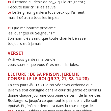
Il répond au désir de ce
u
x qui le craignent ;
19
il écoute leur cr
i
: il les sauve.
Le Seigneur garder
a
tous ceux qui l’aiment,
20
mais il détruir
a
tous les impies.
Que ma bouche proclame
21
les lou
a
nges du Seigneur ! *
Son nom très saint, que toute chair le bénisse
toujo
u
rs et à jamais !
VERSET
V/ Si vous gardez ma parole,
vous saurez que vous êtes mes disciples.
LECTURE : DE SA PRISON, JÉRÉMIE
CONSEILLE LE ROI (JR 37, 21; 38, 14-28)
En ces jours-là,
37.21
le roi Sédécias ordonna que
Jérémie soit consigné dans la cour de garde et qu’on lui
donne chaque jour une couronne de pain, de la rue des
Boulangers, jusqu’à ce que tout le pain de la ville soit
épuisé. Et Jérémie demeura dans la cour de garde.
Le roi Sédécias envoya chercher le prophète