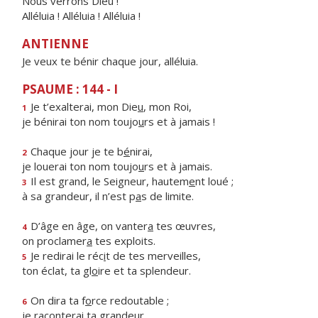
Nous verrons Dieu !
Alléluia ! Alléluia ! Alléluia !
ANTIENNE
Je veux te bénir chaque jour, alléluia.
PSAUME : 144 - I
Je t’exalterai, mon Die
u
, mon Roi,
1
je bénirai ton nom toujo
u
rs et à jamais !
Chaque jour je te b
é
nirai,
2
je louerai ton nom toujo
u
rs et à jamais.
Il est grand, le Seigneur, hautem
e
nt loué ;
3
à sa grandeur, il n’est p
a
s de limite.
D’âge en âge, on vanter
a
tes œuvres,
4
on proclamer
a
tes exploits.
Je redirai le réc
i
t de tes merveilles,
5
ton éclat, ta gl
o
ire et ta splendeur.
On dira ta f
o
rce redoutable ;
6
je raconter
a
i ta grandeur.