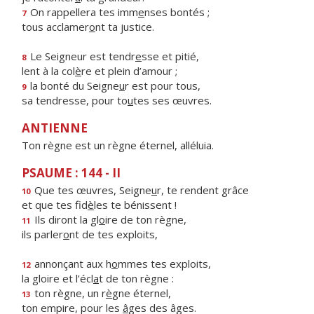
On rappellera tes imm
e
nses bontés ;
7
tous acclamer
o
nt ta justice.
Le Seigneur est tendr
e
sse et pitié,
8
lent à la col
è
re et plein d’amour ;
la bonté du Seigne
u
r est pour tous,
9
sa tendresse, pour to
u
tes ses œuvres.
ANTIENNE
Ton règne est un règne éternel, alléluia.
PSAUME : 144 - II
Que tes œuvres, Seigne
u
r, te rendent grâce
10
et que tes fid
è
les te bénissent !
Ils diront la gl
o
ire de ton règne,
11
ils parler
o
nt de tes exploits,
annonçant aux h
o
mmes tes exploits,
12
la gloire et l’écl
a
t de ton règne :
ton règne, un r
è
gne éternel,
13
ton empire, pour les
â
ges des âges.