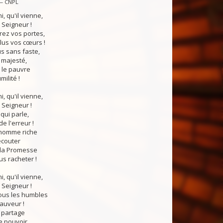
 — CNPL
i, qu'il vienne,
 Seigneur !
rez vos portes,
lus vos cœurs !
us sans faste,
 majesté,
le pauvre
ilité !
i, qu'il vienne,
 Seigneur !
qui parle,
e l'erreur !
'homme riche
écouter
 la Promesse
us racheter !
i, qu'il vienne,
 Seigneur !
tous les humbles
auveur !
n partage
le pouvoir,