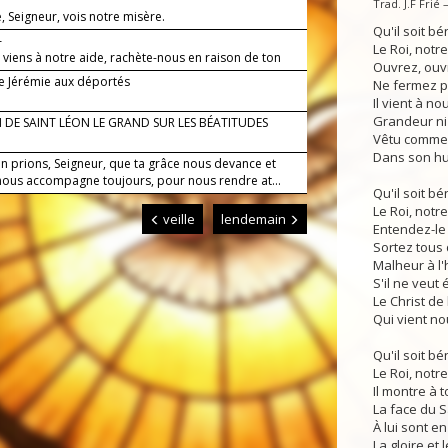
Trad. J.F Frié
 Seigneur, vois notre misère.
Qu'il soit bén
—
Le Roi, notre
 viens à notre aide, rachète-nous en raison de ton
Ouvrez, ouv
de Jérémie aux déportés
Ne fermez p
Il vient à no
Grandeur ni
 DE SAINT LÉON LE GRAND SUR LES BÉATITUDES
Vêtu comme 
Dans son hum
en prions, Seigneur, que ta grâce nous devance et
 nous accompagne toujours, pour nous rendre at...
Qu'il soit bén
Le Roi, notre
veille
lendemain
Entendez-le 
Sortez tous d
Malheur à l
S'il ne veut 
Le Christ de
Qui vient no
Qu'il soit bén
Le Roi, notre
Il montre à 
La face du S
À lui sont e
La gloire et 