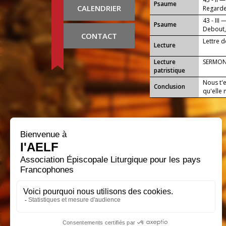
Psaume
CALENDRIER
Regarde,
43 - III 
Psaume
Debout,
CONTACT
amour.
Lettre 
Lecture
Lecture
SERMON
patristique
Nous t'
Conclusion
qu'elle