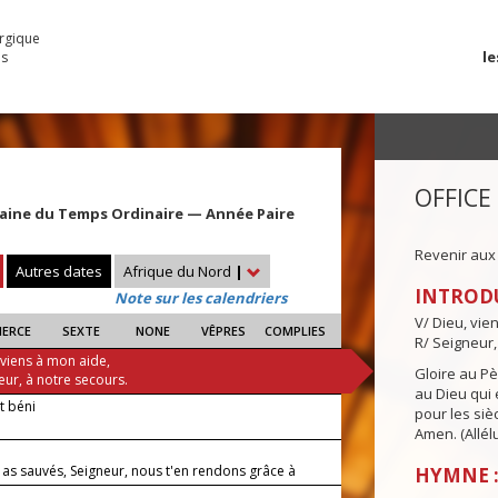
urgique
le
es
OFFICE
aine du Temps Ordinaire — Année Paire
Revenir aux
Autres dates
Afrique du Nord
|
INTROD
Note sur les calendriers
V/ Dieu, vie
IERCE
SEXTE
NONE
VÊPRES
COMPLIES
R/ Seigneur,
 viens à mon aide,
Gloire au Pèr
eur, à notre secours.
au Dieu qui e
it béni
pour les siè
Amen. (Allélu
 as sauvés, Seigneur, nous t'en rendons grâce à
HYMNE :