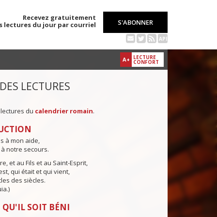
Recevez gratuitement
S'ABONNER
s lectures du jour par courriel
API
LECTURE
A+
CONFORT
 DES LECTURES
 lectures du
calendrier romain
.
UCTION
ns à mon aide,
 à notre secours.
e, et au Fils et au Saint-Esprit,
st, qui était et qui vient,
cles des siècles.
ia.)
 QU'IL SOIT BÉNI