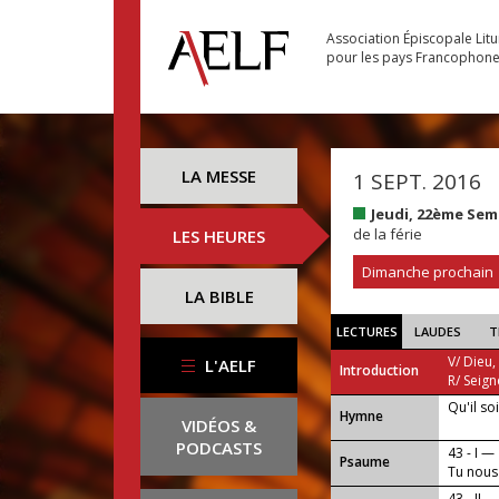
Association Épiscopale Lit
pour les pays Francophon
LA MESSE
1 SEPT. 2016
Jeudi, 22ème Sem
de la férie
LES HEURES
Dimanche prochain
LA BIBLE
LECTURES
LAUDES
T
V/ Dieu,
L'AELF
Introduction
R/ Seign
Qu'il so
...
Hymne
VIDÉOS &
PODCASTS
43 - I —
Psaume
Tu nous
jamais.
43 - II —