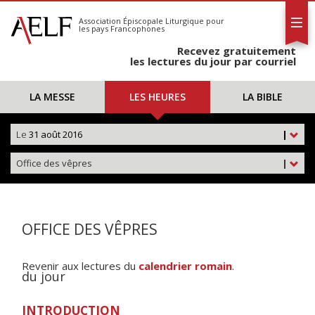
L'AELF
S'abonner
Association Épiscopale Liturgique
pour
les pays Francophones
Calendrier
Recevez gratuitement
Contact
les lectures du jour par courriel
LA MESSE
LES HEURES
LA BIBLE
Le
31 août 2016
|
Office des vêpres
|
OFFICE DES VÊPRES
Revenir aux lectures du
calendrier romain
.
du jour
INTRODUCTION