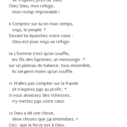
Chez Dieu, mon refuge,
mon roch
e
r imprenable !
Comptez sur lui en tous temps,
9
vo
u
s, le peuple. *
Devant lui épanchez votre cœur :
Dieu est pour no
u
s un refuge.
L’homme n’est qu’un souffle,
10
les fils des h
o
mmes, un mensonge : *
sur un plateau de balance, tous ensemble,
ils ser
a
ient moins qu’un souffle.
N’allez pas compter sur la fraude
11
et n’aspirez p
a
s au profit ; *
si vous amassez des richesses,
n’y mettez p
a
s votre cœur.
Dieu a dit une chose,
12
deux choses que j’
a
i entendues. +
Ceci : que la force est à Dieu ;