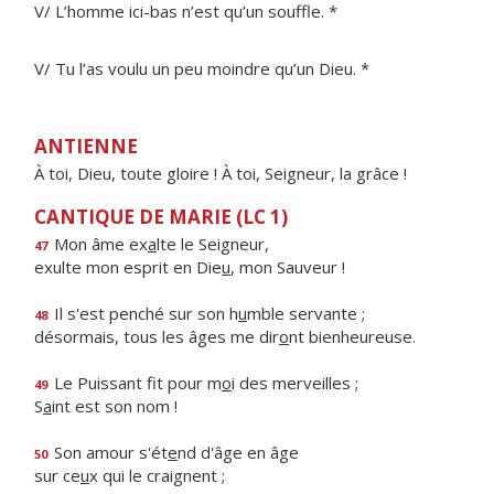
V/ L’homme ici-bas n’est qu’un souffle. *
V/ Tu l’as voulu un peu moindre qu’un Dieu. *
ANTIENNE
À toi, Dieu, toute gloire ! À toi, Seigneur, la grâce !
CANTIQUE DE MARIE (LC 1)
Mon âme ex
a
lte le Seigneur,
47
exulte mon esprit en Die
u
, mon Sauveur !
Il s'est penché sur son h
u
mble servante ;
48
désormais, tous les âges me dir
o
nt bienheureuse.
Le Puissant fit pour m
o
i des merveilles ;
49
S
a
int est son nom !
Son amour s'ét
e
nd d'âge en âge
50
sur ce
u
x qui le craignent ;