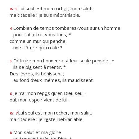
Lui seul est mon roch
e
r, mon salut,
R/ 3
ma citadelle : je su
i
s inébranlable.
Combien de temps tomberez-vous sur un homme
4
pour l’ab
a
ttre, vous tous, *
comme un mur qui penche,
une clôt
u
re qui croule ?
Détruire mon honneur est leur seule pensée : +
5
ils se pl
a
isent à mentir. *
Des lèvres, ils bénissent ;
au fond d’eux-mêmes, ils maudissent.
Je n’ai mon rep
o
s qu’en Dieu seul ;
6
oui, mon esp
o
ir vient de lui.
Lui seul est mon roch
e
r, mon salut,
R/
7
ma citadelle : je r
e
ste inébranlable.
Mon salut et ma gloire
8
se tro
u
vent près de Dieu. *