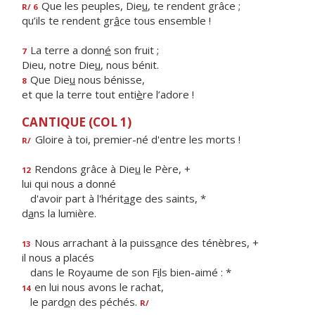
Que les peuples, Die
u
, te rendent grâce ;
R/ 6
qu’ils te rendent gr
â
ce tous ensemble !
La terre a donn
é
son fruit ;
7
Dieu, notre Die
u
, nous bénit.
Que Die
u
nous bénisse,
8
et que la terre tout enti
è
re l’adore !
CANTIQUE (COL 1)
Gloire à toi, premier-né d'entre les morts !
R/
Rendons grâce à Die
u
le Père, +
12
lui qui nous a donné
d'avoir part à l'hérit
a
ge des saints, *
d
a
ns la lumière.
Nous arrachant à la puiss
a
nce des ténèbres, +
13
il nous a placés
dans le Royaume de son F
i
ls bien-aimé : *
en lui nous avons le rachat,
14
le pard
o
n des péchés.
R/