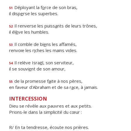
Déployant la f
o
rce de son bras,
51
il disp
e
rse les superbes.
Il renverse les puiss
a
nts de leurs trônes,
52
il él
è
ve les humbles.
Il comble de bi
e
ns les affamés,
53
renvoie les r
i
ches les mains vides.
Il relève Isra
ë
l, son serviteur,
54
il se souvi
e
nt de son amour,
de la promesse f
a
ite à nos pères,
55
en faveur d'Abraham et de sa r
a
ce, à jamais.
INTERCESSION
Dieu se révèle aux pauvres et aux petits.
Prions-le dans la simplicité du cœur :
R/ En ta tendresse, écoute nos prières.