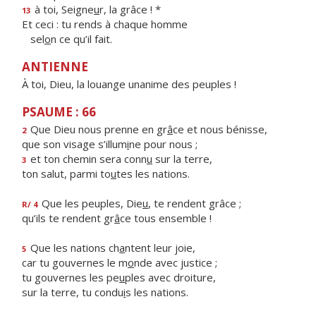
à toi, Seigne
u
r, la grâce ! *
13
Et ceci : tu rends à chaque homme
sel
o
n ce qu’il fait.
ANTIENNE
À toi, Dieu, la louange unanime des peuples !
PSAUME : 66
Que Dieu nous prenne en gr
â
ce et nous bénisse,
2
que son visage s’illum
i
ne pour nous ;
et ton chemin sera conn
u
sur la terre,
3
ton salut, parmi to
u
tes les nations.
Que les peuples, Die
u
, te rendent grâce ;
R/ 4
qu’ils te rendent gr
â
ce tous ensemble !
Que les nations ch
a
ntent leur joie,
5
car tu gouvernes le m
o
nde avec justice ;
tu gouvernes les pe
u
ples avec droiture,
sur la terre, tu condu
i
s les nations.