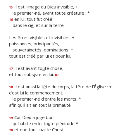
Il est l'image du Die
u
invisible, +
15
le premier-né, avant to
u
te créature : *
en lui, tout fut créé,
16
dans le ci
e
l et sur la terre.
Les êtres vis
i
bles et invisibles, +
puissances, principautés,
souverainet
é
s, dominations, *
tout est créé par lu
i
et pour lui.
Il est avant to
u
te chose,
17
et tout subs
i
ste en lui.
R/
Il est aussi la t
ê
te du corps, la tête de l'Église : +
18
c'est lui le commencement,
le premier-n
é
d'entre les morts, *
afin qu'il ait en to
u
t la primauté.
Car Dieu a jugé bon
19
qu'habite en lui to
u
te plénitude *
et que tout, par le Christ,
20