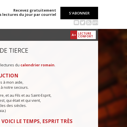
Recevez gratuitement
S'ABONNER
s lectures du jour par courriel
API
LECTURE
A+
CONFORT
 DE TIERCE
 lectures du
calendrier romain
.
UCTION
ns à mon aide,
 à notre secours.
e, et au Fils et au Saint-Esprit,
st, qui était et qui vient,
cles des siècles.
ia.)
 VOICI LE TEMPS, ESPRIT TRÈS