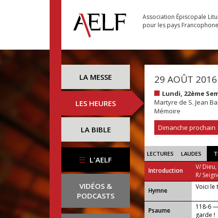
Association Épiscopale Lit
pour les pays Francophon
LA MESSE
29 AOÛT 2016
Lundi, 22ème Se
Martyre de S. Jean Ba
LES HEURES
Mémoire
Dimanche prochain
LA BIBLE
LECTURES
LAUDES
T
L'AELF
V/ Dieu,
Introduction
R/ Seign
VIDÉOS &
Voici le
...
Hymne
PODCASTS
118-6 —
Psaume
garde !