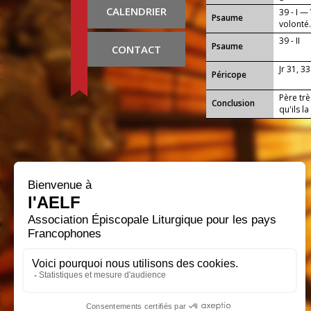
CALENDRIER
39 - I —
Psaume
volonté
39 - II
Psaume
CONTACT
Jr 31, 33
Péricope
Père trè
Conclusion
qu'ils l
progres
travaux 
envers t