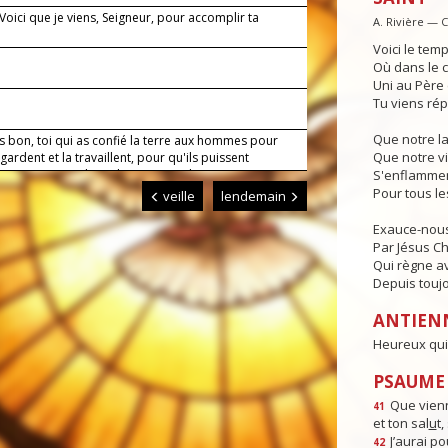
 Voici que je viens, Seigneur, pour accomplir ta
A. Rivière — 
.
Voici le temp
Où dans le c
Uni au Père e
Tu viens rép
Que notre l
s bon, toi qui as confié la terre aux hommes pour
Que notre vi
a gardent et la travaillent, pour qu'ils puissent
ser en s'entraidant, donne-nous de mener nos
S'enflammen
avec un esprit filial envers toi et un esprit fraternel
Pour tous l
veille
lendemain
ous. Par Jésus, le Christ, notre Seigneur. Amen.
Exauce-nous
Par Jésus Chr
Qui règne av
Depuis toujo
ANTIEN
Heureux qui 
PSAUME :
Que vienn
41
et ton sal
u
t
J’aurai po
42