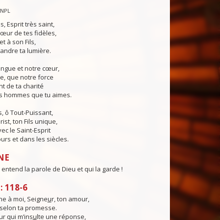
CNPL
s, Esprit très saint,
œur de tes fidèles,
t à son Fils,
andre ta lumière.
angue et notre cœur,
e, que notre force
t de ta charité
es hommes que tu aimes.
, ô Tout-Puissant,
ist, ton Fils unique,
ec le Saint-Esprit
urs et dans les siècles.
NE
entend la parole de Dieu et qui la garde !
 118-6
e à moi, Seigne
u
r, ton amour,
, selon ta promesse.
ur qui m’ins
u
lte une réponse,