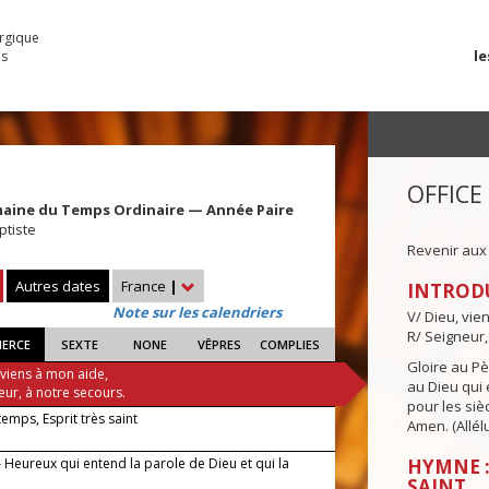
urgique
le
es
OFFICE
maine du Temps Ordinaire — Année Paire
ptiste
Revenir aux
Autres dates
France
|
INTROD
Note sur les calendriers
V/ Dieu, vie
R/ Seigneur,
IERCE
SEXTE
NONE
VÊPRES
COMPLIES
Gloire au Pèr
 viens à mon aide,
au Dieu qui e
eur, à notre secours.
pour les siè
 temps, Esprit très saint
Amen. (Allélu
 Heureux qui entend la parole de Dieu et qui la
HYMNE :
SAINT