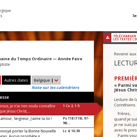
urgique
le
es
TÉLÉCHARGER
LES TEXTES (.
Revenir aux
maine du Temps Ordinaire — Année Paire
LECTUR
ptiste
PREMIÈR
Autres dates
Belgique
|
« Parmi vo
Note sur les calendriers
Jésus Chris
esse
Lecture de l
Corinthiens
vous, je n’ai rien voulu connaître
1 Co 2, 1-5
que Jésus Christ,...
Frères,
amour, Seigneur, j’aime ta loi !
Ps 118 (119), 97-
quand je su
98,...
je ne suis 
avec le pres
a envoyé porter la Bonne Nouvelle
Lc 4, 16-30
Parmi vous, 
vres. Aucun prophète n...