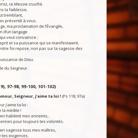
rist, ce Messie crucifié.
s la faiblesse,
out tremblant,
is présenté à vous.
, ma proclamation de l’Évangile,
en d’un langage
ui veut convaincre ;
Esprit et sa puissance qui se manifestaient,
tre foi repose, non pas sur la sagesse des
puissance de Dieu.
du Seigneur.
9), 97-98, 99-100, 101-102)
amour, Seigneur, j’aime ta loi !
(Ps 118, 97a)
 j’aime ta loi :
e la médite !
 en habileté mes ennemis,
miennes pour toujours tes volontés.
 en sagesse tous mes maîtres,
e tes exigences.