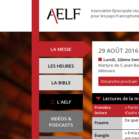
Association Épiscopale Lit
pour les pays Francophon
LA MESSE
29 AOÛT 2016
Lundi, 22ème Se
Martyre de S. Jean Ba
LES HEURES
Mémoire
Dimanche prochain
LA BIBLE
Lectures de la m
L'AELF
Première
« Parmi 
lecture
d’autre 
VIDÉOS &
De quel 
Psaume
PODCASTS
« Il m’
Évangile
aux pau