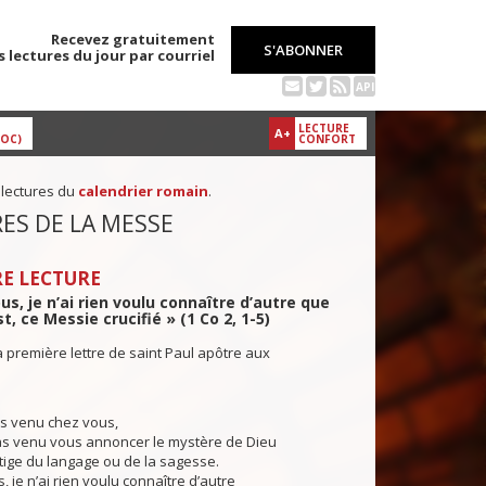
Recevez gratuitement
S'ABONNER
s lectures du jour par courriel
API
LECTURE
A+
DOC)
CONFORT
 lectures du
calendrier romain
.
ES DE LA MESSE
E LECTURE
us, je n’ai rien voulu connaître d’autre que
t, ce Messie crucifié » (1 Co 2, 1-5)
a première lettre de saint Paul apôtre aux
is venu chez vous,
pas venu vous annoncer le mystère de Dieu
tige du langage ou de la sagesse.
je n’ai rien voulu connaître d’autre