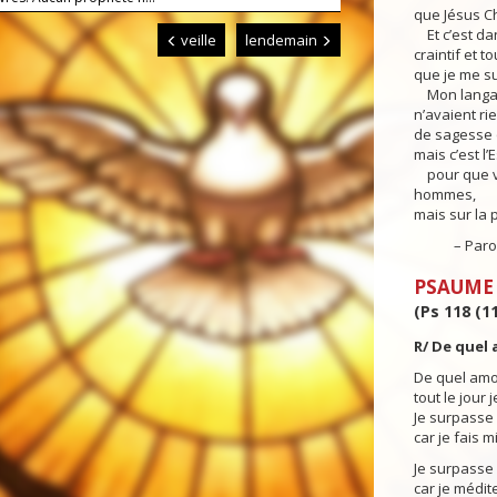
que Jésus Ch
Et c’est dan
veille
lendemain
craintif et t
que je me su
Mon langage
n’avaient ri
de sagesse q
mais c’est l’
pour que vo
hommes,
mais sur la 
– Parole 
PSAUME
(Ps 118 (11
R/ De quel 
De quel amour
tout le jour j
Je surpasse
car je fais 
Je surpasse
car je médit