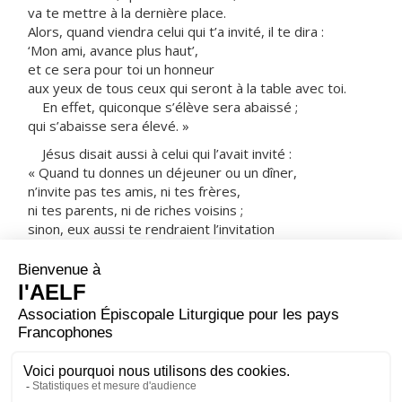
va te mettre à la dernière place.
Alors, quand viendra celui qui t’a invité, il te dira :
‘Mon ami, avance plus haut’,
et ce sera pour toi un honneur
aux yeux de tous ceux qui seront à la table avec toi.
En effet, quiconque s’élève sera abaissé ;
qui s’abaisse sera élevé. »
Jésus disait aussi à celui qui l’avait invité :
« Quand tu donnes un déjeuner ou un dîner,
n’invite pas tes amis, ni tes frères,
ni tes parents, ni de riches voisins ;
sinon, eux aussi te rendraient l’invitation
et ce serait pour toi un don en retour.
Au contraire, quand tu donnes une réception,
invite des pauvres, des estropiés,
des boiteux, des aveugles ;
heureux seras-tu,
parce qu’ils n’ont rien à te donner en retour :
cela te sera rendu à la résurrection des justes. »
– Acclamons la Parole de Dieu.