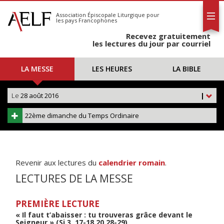
L'AELF
S'abonner
Association Épiscopale Liturgique
pour
les pays Francophones
Calendrier
Recevez gratuitement
Contact
les lectures du jour par courriel
LA MESSE
LES HEURES
LA BIBLE
Le
28 août 2016
|
22ème dimanche du Temps Ordinaire
Revenir aux lectures du
calendrier romain
.
LECTURES DE LA MESSE
PREMIÈRE LECTURE
« Il faut t’abaisser : tu trouveras grâce devant le
Seigneur » (Si 3, 17-18.20.28-29)