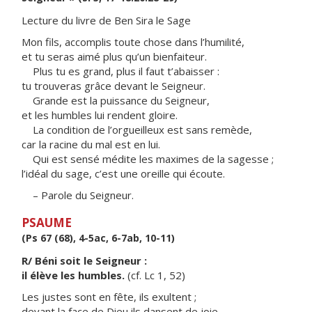
Lecture du livre de Ben Sira le Sage
Mon fils, accomplis toute chose dans l’humilité,
et tu seras aimé plus qu’un bienfaiteur.
Plus tu es grand, plus il faut t’abaisser :
tu trouveras grâce devant le Seigneur.
Grande est la puissance du Seigneur,
et les humbles lui rendent gloire.
La condition de l’orgueilleux est sans remède,
car la racine du mal est en lui.
Qui est sensé médite les maximes de la sagesse ;
l’idéal du sage, c’est une oreille qui écoute.
– Parole du Seigneur.
PSAUME
(Ps 67 (68), 4-5ac, 6-7ab, 10-11)
R/ Béni soit le Seigneur :
il élève les humbles.
(cf. Lc 1, 52)
Les justes sont en fête, ils exultent ;
devant la face de Dieu ils dansent de joie.