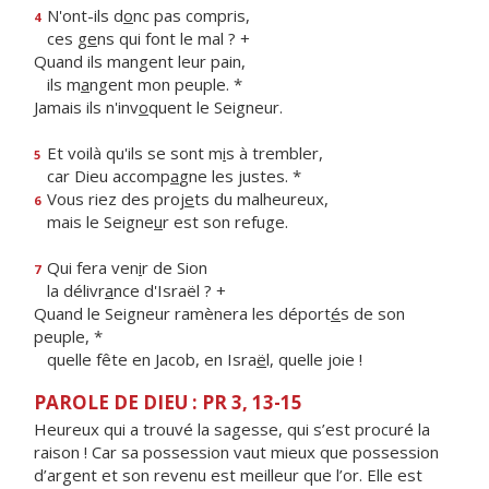
N'ont-ils d
o
nc pas compris,
4
ces g
e
ns qui font le mal ? +
Quand ils mangent leur pain,
ils m
a
ngent mon peuple. *
Jamais ils n'inv
o
quent le Seigneur.
Et voilà qu'ils se sont m
i
s à trembler,
5
car Dieu accomp
a
gne les justes. *
Vous riez des proj
e
ts du malheureux,
6
mais le Seigne
u
r est son refuge.
Qui fera ven
i
r de Sion
7
la délivr
a
nce d'Israël ? +
Quand le Seigneur ramènera les déport
é
s de son
peuple, *
quelle fête en Jacob, en Isra
ë
l, quelle joie !
PAROLE DE DIEU : PR 3, 13-15
Heureux qui a trouvé la sagesse, qui s’est procuré la
raison ! Car sa possession vaut mieux que possession
d’argent et son revenu est meilleur que l’or. Elle est