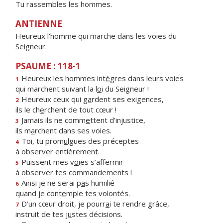
Tu rassembles les hommes.
ANTIENNE
Heureux l’homme qui marche dans les voies du
Seigneur.
PSAUME : 118-1
Heureux les hommes int
è
gres dans leurs voies
1
qui marchent suivant la l
o
i du Seigneur !
Heureux ceux qui g
a
rdent ses exigences,
2
ils le ch
e
rchent de tout cœur !
Jamais ils ne comm
e
ttent d’injustice,
3
ils m
a
rchent dans ses voies.
Toi, tu prom
u
lgues des préceptes
4
à observ
e
r entièrement.
Puissent mes v
o
ies s’affermir
5
à observ
e
r tes commandements !
Ainsi je ne serai p
a
s humilié
6
quand je cont
e
mple tes volontés.
D’un cœur droit, je pourr
a
i te rendre grâce,
7
instruit de tes j
u
stes décisions.