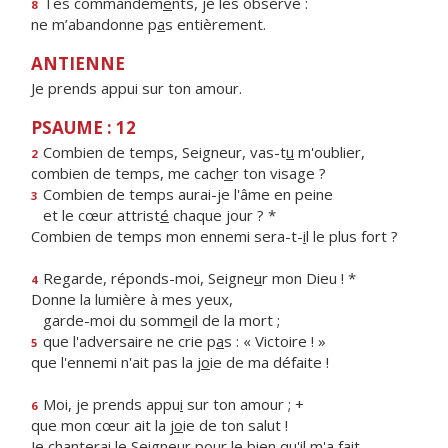
Tes commandem
e
nts, je les observe :
8
ne m’abandonne p
a
s entièrement.
ANTIENNE
Je prends appui sur ton amour.
PSAUME : 12
Combien de temps, Seigneur, vas-t
u
m'oublier,
2
combien de temps, me cach
e
r ton visage ?
Combien de temps aurai-je l'âme en peine
3
et le cœur attrist
é
chaque jour ? *
Combien de temps mon ennemi sera-t-
i
l le plus fort ?
Regarde, réponds-moi, Seigne
u
r mon Dieu ! *
4
Donne la lumière à mes yeux,
garde-moi du somm
e
il de la mort ;
que l'adversaire ne crie p
a
s : « Victoire ! »
5
que l'ennemi n'ait pas la j
o
ie de ma défaite !
Moi, je prends appu
i
sur ton amour ; +
6
que mon cœur ait la j
o
ie de ton salut !
Je chanterai le Seigneur pour le bi
e
n qu'il m'a fait.