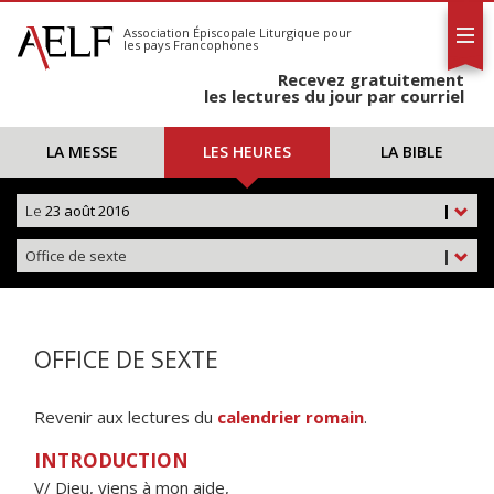
L'AELF
S'abonner
Association Épiscopale Liturgique
pour
les pays Francophones
Calendrier
Recevez gratuitement
Contact
les lectures du jour par courriel
LA MESSE
LES HEURES
LA BIBLE
Le
23 août 2016
|
Office de sexte
|
OFFICE DE SEXTE
Revenir aux lectures du
calendrier romain
.
INTRODUCTION
V/ Dieu, viens à mon aide,