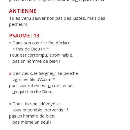
ANTIENNE
Tu es venu sauver non pas des justes, mais des
pécheurs.
PSAUME : 13
Dans son cœur le fo
u
déclare :
1
« P
a
s de Dieu ! » *
Tout est corromp
u
, abominable,
pas un h
o
mme de bien !
Des cieux, le Seigne
u
r se penche
2
v
e
rs les fils d'Adam *
pour voir s'il en est
u
n de sensé,
u
n qui cherche Dieu.
Tous, ils s
o
nt dévoyés ;
3
tous ens
e
mble, pervertis : *
pas un h
o
mme de bien,
pas m
ê
me un seul !