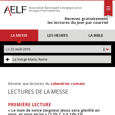
L'AELF
S'abonner
Association Épiscopale Liturgique
pour
les pays Francophones
Calendrier
Recevez gratuitement
Contact
les lectures du jour par courriel
LA MESSE
LES HEURES
LA BIBLE
Le
22 août 2016
|
La Vierge Marie, Reine
Revenir aux lectures du
calendrier romain
.
LECTURES DE LA MESSE
PREMIÈRE LECTURE
« Le nom de notre Seigneur Jésus sera glorifié en
vous, et vous en lui » (2 Th 1, 1-5.11b-12)