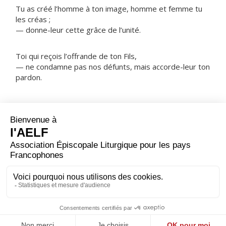
Tu as créé l’homme à ton image, homme et femme tu
les créas ;
— donne-leur cette grâce de l’unité.
Toi qui reçois l’offrande de ton Fils,
— ne condamne pas nos défunts, mais accorde-leur ton
pardon.
NOTRE PÈRE
ORAISON
Pour le bien de tous et pour ta gloire, Seigneur, tu as
voulu que chaque membre de ton peuple te serve selon
sa grâce et les appels de l'Esprit ; accorde à chacun de
trouver sa fonction dans l'Église, en vue de constituer
avec ses frères le corps de Jésus Christ. Lui qui règne.