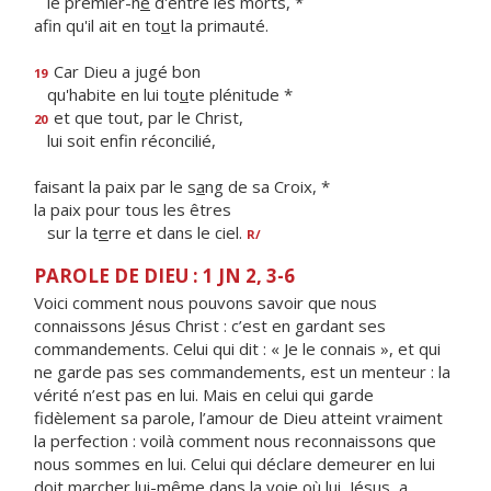
le premier-n
é
d'entre les morts, *
afin qu'il ait en to
u
t la primauté.
Car Dieu a jugé bon
19
qu'habite en lui to
u
te plénitude *
et que tout, par le Christ,
20
lui soit enf
n réconcilié,
faisant la paix par le s
a
ng de sa Croix, *
la paix pour tous les êtres
sur la t
e
rre et dans le ciel.
R/
PAROLE DE DIEU : 1 JN 2, 3-6
Voici comment nous pouvons savoir que nous
connaissons Jésus Christ : c’est en gardant ses
commandements. Celui qui dit : « Je le connais », et qui
ne garde pas ses commandements, est un menteur : la
vérité n’est pas en lui. Mais en celui qui garde
fidèlement sa parole, l’amour de Dieu atteint vraiment
la perfection : voilà comment nous reconnaissons que
nous sommes en lui. Celui qui déclare demeurer en lui
doit marcher lui-même dans la voie où lui, Jésus, a