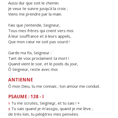
Aussi dur que soit le chemin.
Je veux te suivre jusqu’à la croix ;
Viens me prendre par la main.
Fais que j’entende, Seigneur,
Tous mes frères qui crient vers moi.
À leur souffrance et à leurs appels,
Que mon cœur ne soit pas sourd !
Garde ma foi, Seigneur :
Tant de voix proclament ta mort !
Quand vient le soir, et le poids du jour,
Ô Seigneur, reste avec moi.
ANTIENNE
Ô mon Dieu, tu me connais ; ton amour me conduit.
PSAUME : 138 - I
Tu me scrutes, Seigne
u
r, et tu sais ! +
1
Tu sais quand je m’ass
o
is, quand je me lève ;
2
de très loin, tu pén
è
tres mes pensées.