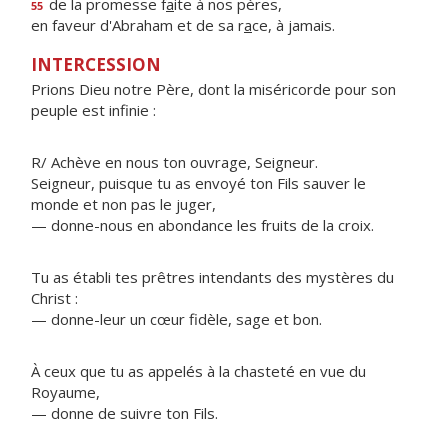
de la promesse f
a
ite à nos pères,
55
en faveur d'Abraham et de sa r
a
ce, à jamais.
INTERCESSION
Prions Dieu notre Père, dont la miséricorde pour son
peuple est infinie :
R/ Achève en nous ton ouvrage, Seigneur.
Seigneur, puisque tu as envoyé ton Fils sauver le
monde et non pas le juger,
— donne-nous en abondance les fruits de la croix.
Tu as établi tes prêtres intendants des mystères du
Christ :
— donne-leur un cœur fidèle, sage et bon.
À ceux que tu as appelés à la chasteté en vue du
Royaume,
— donne de suivre ton Fils.