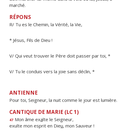
marché.
RÉPONS
R/ Tu es le Chemin, la Vérité, la Vie,
* Jésus, Fils de Dieu !
V/ Qui veut trouver le Père doit passer par toi, *
V/ Tu le conduis vers la joie sans déclin, *
ANTIENNE
Pour toi, Seigneur, la nuit comme le jour est lumière.
CANTIQUE DE MARIE (LC 1)
Mon âme ex
a
lte le Seigneur,
47
exulte mon esprit en Die
u
, mon Sauveur !