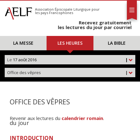
L'AELF
S'abonner
Association Épiscopale Liturgique
pour
les pays Francophones
Calendrier
Recevez gratuitement
Contact
les lectures du jour par courriel
LA MESSE
LES HEURES
LA BIBLE
Le
17 août 2016
|
Office des vêpres
|
OFFICE DES VÊPRES
Revenir aux lectures du
calendrier romain
.
du jour
INTRODUCTION