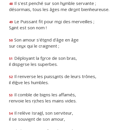
Il s'est penché sur son h
u
mble servante ;
48
désormais, tous les âges me dir
o
nt bienheureuse.
Le Puissant fit pour m
o
i des merveilles ;
49
S
a
int est son nom !
Son amour s'ét
e
nd d'âge en âge
50
sur ce
u
x qui le craignent ;
Déployant la f
o
rce de son bras,
51
il disp
e
rse les superbes.
Il renverse les puiss
a
nts de leurs trônes,
52
il él
è
ve les humbles.
Il comble de bi
e
ns les affamés,
53
renvoie les r
i
ches les mains vides.
Il relève Isra
ë
l, son serviteur,
54
il se souvi
e
nt de son amour,