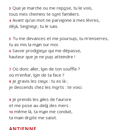
Que je marche ou me rep
o
se, tu le vois,
3
tous mes chemins te s
o
nt familiers.
Avant qu’un mot ne parvi
e
nne à mes lèvres,
4
déjà, Seigne
u
r, tu le sais.
Tu me devances et me poursu
i
s, tu m’enserres,
5
tu as mis la m
a
in sur moi.
Savoir prodigie
u
x qui me dépasse,
6
hauteur que je ne pu
i
s atteindre !
Où donc aller, l
o
in de ton souffle ?
7
où m’enfuir, l
o
in de ta face ?
Je gravis les cie
u
x : tu es là ;
8
je descends chez les m
o
rts : te voici.
Je prends les
a
iles de l’aurore
9
et me pose au-del
à
des mers :
même là, ta m
a
in me conduit,
10
ta main dr
o
ite me saisit.
ANTIENNE