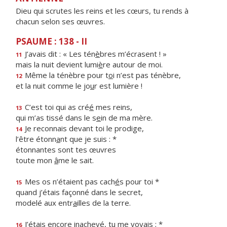
Dieu qui scrutes les reins et les cœurs, tu rends à
chacun selon ses œuvres.
PSAUME : 138 - II
J’avais dit : « Les tén
è
bres m’écrasent ! »
11
mais la nuit devient lumi
è
re autour de moi.
Même la ténèbre pour t
o
i n’est pas ténèbre,
12
et la nuit comme le jo
u
r est lumière !
C’est toi qui as cré
é
mes reins,
13
qui m’as tissé dans le s
e
in de ma mère.
Je reconnais devant toi le prodige,
14
l’être étonn
a
nt que je suis : *
étonnantes sont tes œuvres
toute mon
â
me le sait.
Mes os n’étaient pas cach
é
s pour toi *
15
quand j’étais façonné dans le secret,
modelé aux entr
a
illes de la terre.
J’étais encore inachev
é
, tu me voyais ; *
16