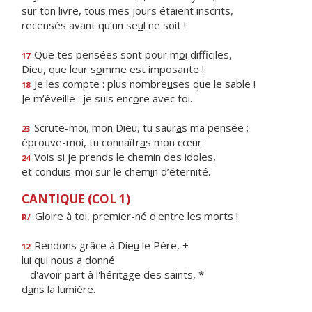
sur ton livre, tous mes jours étaient inscrits,
recensés avant qu’un se
u
l ne soit !
Que tes pensées sont pour m
o
i difficiles,
17
Dieu, que leur s
o
mme est imposante !
Je les compte : plus nombre
u
ses que le sable !
18
Je m’éveille : je suis enc
o
re avec toi.
Scrute-moi, mon Dieu, tu saur
a
s ma pensée ;
23
éprouve-moi, tu connaîtr
a
s mon cœur.
Vois si je prends le chem
i
n des idoles,
24
et conduis-moi sur le chem
i
n d’éternité.
CANTIQUE (COL 1)
Gloire à toi, premier-né d'entre les morts !
R/
Rendons grâce à Die
u
le Père, +
12
lui qui nous a donné
d'avoir part à l'hérit
a
ge des saints, *
d
a
ns la lumière.