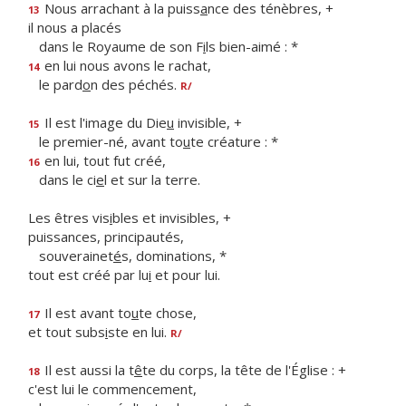
Nous arrachant à la puiss
a
nce des ténèbres, +
13
il nous a placés
dans le Royaume de son F
i
ls bien-aimé : *
en lui nous avons le rachat,
14
le pard
o
n des péchés.
R/
Il est l'image du Die
u
invisible, +
15
le premier-né, avant to
u
te créature : *
en lui, tout fut créé,
16
dans le ci
e
l et sur la terre.
Les êtres vis
i
bles et invisibles, +
puissances, principautés,
souverainet
é
s, dominations, *
tout est créé par lu
i
et pour lui.
Il est avant to
u
te chose,
17
et tout subs
i
ste en lui.
R/
Il est aussi la t
ê
te du corps, la tête de l'Église : +
18
c'est lui le commencement,