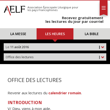
L'AELF
S'abonner
Association Épiscopale Liturgique
pour
les pays Francophones
Calendrier
Recevez gratuitement
Contact
les lectures du jour par courriel
LA MESSE
LES HEURES
LA BIBLE
Le
11 août 2016
|
Office des lectures
|
OFFICE DES LECTURES
Revenir aux lectures du
calendrier romain
.
INTRODUCTION
V/ Dieu, viens à mon aide,