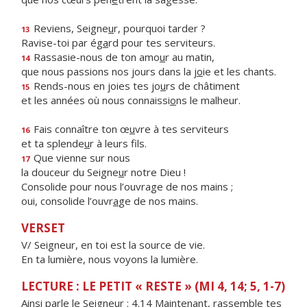
Reviens, Seigne
u
r, pourquoi tarder ?
13
Ravise-toi par ég
a
rd pour tes serviteurs.
Rassasie-nous de ton amo
u
r au matin,
14
que nous passions nos jours dans la j
o
ie et les chants.
Rends-nous en joies tes jo
u
rs de châtiment
15
et les années où nous connaissi
o
ns le malheur.
Fais connaître ton œ
u
vre à tes serviteurs
16
et ta splende
u
r à leurs fils.
Que vienne sur nous
17
la douceur du Seigne
u
r notre Dieu !
Consolide pour nous l’ouvrage de nos mains ;
oui, consolide l’ouvr
a
ge de nos mains.
VERSET
V/ Seigneur, en toi est la source de vie.
En ta lumière, nous voyons la lumière.
LECTURE : LE PETIT « RESTE » (MI 4, 14; 5, 1-7)
Ainsi parle le Seigneur : 4.14 Maintenant, rassemble tes