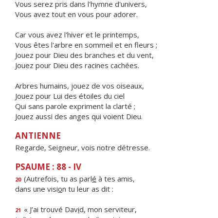
Vous serez pris dans l'hymne d'univers,
Vous avez tout en vous pour adorer.
Car vous avez l'hiver et le printemps,
Vous êtes l'arbre en sommeil et en fleurs ;
Jouez pour Dieu des branches et du vent,
Jouez pour Dieu des racines cachées.
Arbres humains, jouez de vos oiseaux,
Jouez pour Lui des étoiles du ciel
Qui sans parole expriment la clarté ;
Jouez aussi des anges qui voient Dieu.
ANTIENNE
Regarde, Seigneur, vois notre détresse.
PSAUME : 88 - IV
(Autrefois, tu as parl
é
à tes amis,
20
dans une visi
o
n tu leur as dit :
« J’ai trouvé Dav
i
d, mon serviteur,
21