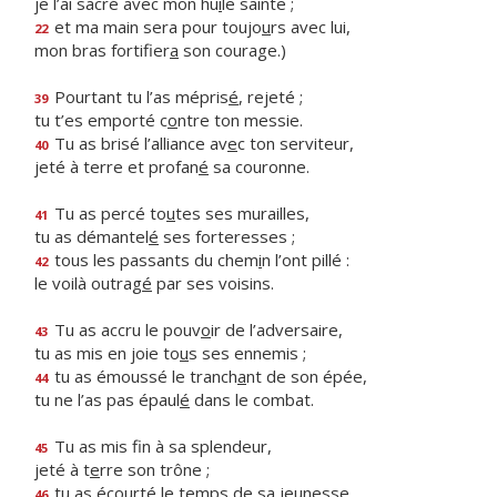
je l’ai sacré avec mon hu
i
le sainte ;
et ma main sera pour toujo
u
rs avec lui,
22
mon bras fortifier
a
son courage.)
Pourtant tu l’as mépris
é
, rejeté ;
39
tu t’es emporté c
o
ntre ton messie.
Tu as brisé l’alliance av
e
c ton serviteur,
40
jeté à terre et profan
é
sa couronne.
Tu as percé to
u
tes ses murailles,
41
tu as démantel
é
ses forteresses ;
tous les passants du chem
i
n l’ont pillé :
42
le voilà outrag
é
par ses voisins.
Tu as accru le pouv
o
ir de l’adversaire,
43
tu as mis en joie to
u
s ses ennemis ;
tu as émoussé le tranch
a
nt de son épée,
44
tu ne l’as pas épaul
é
dans le combat.
Tu as mis f
n à sa splendeur,
45
jeté à t
e
rre son trône ;
tu as écourté le t
e
mps de sa jeunesse
46