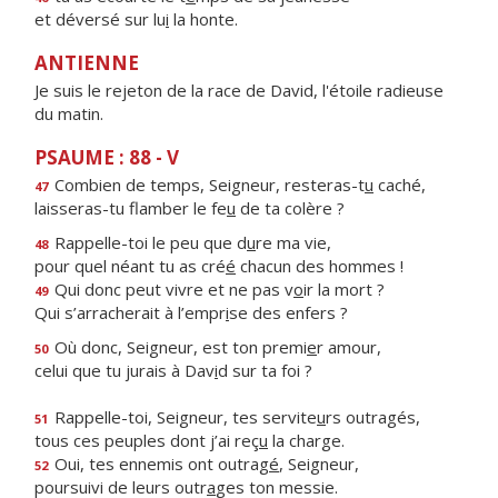
et déversé sur lu
i
la honte.
ANTIENNE
Je suis le rejeton de la race de David, l'étoile radieuse
du matin.
PSAUME : 88 - V
Combien de temps, Seigneur, resteras-t
u
caché,
47
laisseras-tu flamber le fe
u
de ta colère ?
Rappelle-toi le peu que d
u
re ma vie,
48
pour quel néant tu as cré
é
chacun des hommes !
Qui donc peut vivre et ne pas v
o
ir la mort ?
49
Qui s’arracherait à l’empr
i
se des enfers ?
Où donc, Seigneur, est ton premi
e
r amour,
50
celui que tu jurais à Dav
i
d sur ta foi ?
Rappelle-toi, Seigneur, tes servite
u
rs outragés,
51
tous ces peuples dont j’ai reç
u
la charge.
Oui, tes ennemis ont outrag
é
, Seigneur,
52
poursuivi de leurs outr
a
ges ton messie.