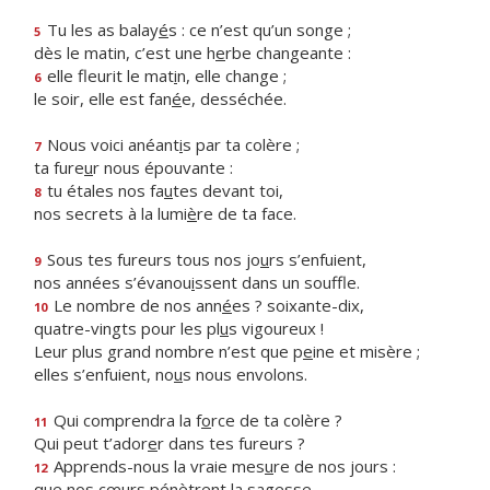
Tu les as balay
é
s : ce n’est qu’un songe ;
5
dès le matin, c’est une h
e
rbe changeante :
elle fleurit le mat
i
n, elle change ;
6
le soir, elle est fan
é
e, desséchée.
Nous voici anéant
i
s par ta colère ;
7
ta fure
u
r nous épouvante :
tu étales nos fa
u
tes devant toi,
8
nos secrets à la lumi
è
re de ta face.
Sous tes fureurs tous nos jo
u
rs s’enfuient,
9
nos années s’évanou
i
ssent dans un souffle.
Le nombre de nos ann
é
es ? soixante-dix,
10
quatre-vingts pour les pl
u
s vigoureux !
Leur plus grand nombre n’est que p
e
ine et misère ;
elles s’enfuient, no
u
s nous envolons.
Qui comprendra la f
o
rce de ta colère ?
11
Qui peut t’ador
e
r dans tes fureurs ?
Apprends-nous la vraie mes
u
re de nos jours :
12
que nos cœurs pén
è
trent la sagesse.