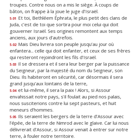
troupes. Contre nous on a mis le siège. À coups de
bâton, on frappe à la joue le juge d’Israël.
Et toi, Bethléem Éphrata, le plus petit des clans de
5.01
Juda, c’est de toi que sortira pour moi celui qui doit
gouverner Israël. Ses origines remontent aux temps
anciens, aux jours d’autrefois.
Mais Dieu livrera son peuple jusqu’au jour où
5.02
enfantera... celle qui doit enfanter, et ceux de ses frères
qui resteront rejoindront les fils d’Israël.
Il se dressera et il sera leur berger par la puissance
5.03
du Seigneur, par la majesté du nom du Seigneur, son
Dieu. Ils habiteront en sécurité, car désormais il sera
grand jusqu’aux lointains de la terre,
et lui-même, il sera la paix ! Alors, si Assour
5.04
envahissait notre pays, s’il foulait au pied nos palais,
nous susciterions contre lui sept pasteurs, et huit
meneurs d’hommes.
Ils seraient les bergers de la terre d’Assour avec
5.05
l’épée, de la terre de Nimrod avec le glaive. Car lui nous
délivrerait d’Assour, si Assour venait à entrer sur notre
terre, à fouler notre territoire.