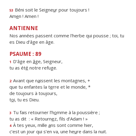
Béni soit le Seigne
u
r pour toujours !
53
Am
e
n ! Amen !
ANTIENNE
Nos années passent comme l'herbe qui pousse ; toi, tu
es Dieu d'âge en âge.
PSAUME : 89
D’âge en
â
ge, Seigneur,
1
tu as ét
é
notre refuge.
Avant que n
a
issent les montagnes, +
2
que tu enfantes la t
e
rre et le monde, *
de toujours à toujours,
t
o
i, tu es Dieu.
Tu fais retourner l’h
o
mme à la poussière ;
3
tu as dit : « Retourn
e
z, fils d’Adam ! »
À tes yeux, mille
a
ns sont comme hier,
4
c’est un jour qui s’en va, une he
u
re dans la nuit.