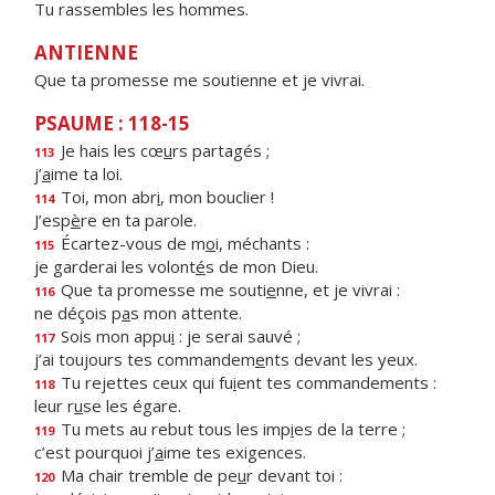
Tu rassembles les hommes.
ANTIENNE
Que ta promesse me soutienne et je vivrai.
PSAUME : 118-15
Je hais les cœ
u
rs partagés ;
113
j’
a
ime ta loi.
Toi, mon abr
i
, mon bouclier !
114
J’esp
è
re en ta parole.
Écartez-vous de m
o
i, méchants :
115
je garderai les volont
é
s de mon Dieu.
Que ta promesse me souti
e
nne, et je vivrai :
116
ne déçois p
a
s mon attente.
Sois mon appu
i
: je serai sauvé ;
117
j’ai toujours tes commandem
e
nts devant les yeux.
Tu rejettes ceux qui fu
i
ent tes commandements :
118
leur r
u
se les égare.
Tu mets au rebut tous les imp
i
es de la terre ;
119
c’est pourquoi j’
a
ime tes exigences.
Ma chair tremble de pe
u
r devant toi :
120