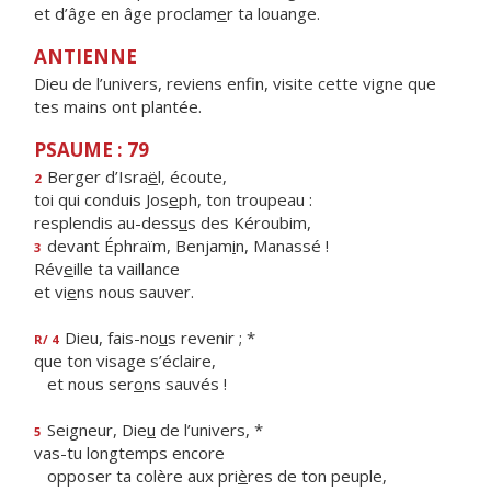
et d’âge en âge proclam
e
r ta louange.
ANTIENNE
Dieu de l’univers, reviens enfin, visite cette vigne que
tes mains ont plantée.
PSAUME : 79
Berger d’Isra
ë
l, écoute,
2
toi qui conduis Jos
e
ph, ton troupeau :
resplendis au-dess
u
s des Kéroubim,
devant Éphraïm, Benjam
i
n, Manassé !
3
Rév
e
ille ta vaillance
et vi
e
ns nous sauver.
Dieu, fais-no
u
s revenir ; *
R/ 4
que ton visage s’éclaire,
et nous ser
o
ns sauvés !
Seigneur, Die
u
de l’univers, *
5
vas-tu longtemps encore
opposer ta colère aux pri
è
res de ton peuple,