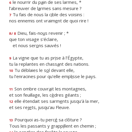
le nourrir du p
a
in de ses larmes, *
6
l’abreuver de l
a
rmes sans mesure ?
Tu fais de nous la c
i
ble des voisins :
7
nos ennemis ont vraim
e
nt de quoi rire !
Dieu, fais-no
u
s revenir ; *
R/ 8
que ton visage s’éclaire,
et nous ser
o
ns sauvés !
La vigne que tu as pr
i
se à l’Égypte,
9
tu la replantes en chass
a
nt des nations.
Tu déblaies le s
o
l devant elle,
10
tu l’enracines pour qu’elle empl
i
sse le pays.
Son ombre couvr
a
it les montagnes,
11
et son feuillage, les c
è
dres géants ;
elle étendait ses sarm
e
nts jusqu’à la mer,
12
et ses rej
e
ts, jusqu’au Fleuve.
Pourquoi as-tu perc
é
sa clôture ?
13
Tous les passants y grapp
i
llent en chemin ;