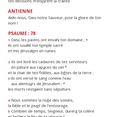
tes décisions m’insp
i
rent la crainte.
ANTIENNE
Aide-nous, Dieu notre Sauveur, pour la gloire de ton
nom !
PSAUME : 78
Dieu, les païens ont envah
i
ton domaine ; +
1
ils ont souillé ton t
e
mple sacré
et mis Jérusal
e
m en ruines.
Ils ont livré les cadavres de tes serviteurs
2
en pâture aux rap
a
ces du ciel *
et la chair de tes fidèles, aux b
ê
tes de la terre ;
ils ont versé le sang comme l’eau
3
aux alento
u
rs de Jérusalem : *
les morts rest
a
ient sans sépulture.
Nous sommes la ris
é
e des voisins,
4
la fable et le jou
e
t de l’entourage.
Combien de temps, Seigneur, durer
a
ta colère
5
et brûlera le fe
u
de ta jalousie ?