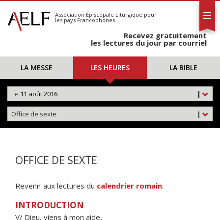
L'AELF
S'abonner
Association Épiscopale Liturgique
pour
les pays Francophones
Calendrier
Recevez gratuitement
Contact
les lectures du jour par courriel
LA MESSE
LES HEURES
LA BIBLE
Le
11 août 2016
|
Office de sexte
|
OFFICE DE SEXTE
Revenir aux lectures du
calendrier romain
.
INTRODUCTION
V/ Dieu, viens à mon aide,