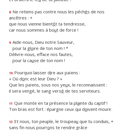
Ne retiens pas contre nous les péch
é
s de nos
8
ancêtres : +
que nous vienne bient
ô
t ta tendresse,
car nous sommes à bo
u
t de force !
Aide-nous, Dieu notre Sauveur,
9
pour la gl
o
ire de ton nom ! *
Délivre-nous, efface nos fautes,
pour la ca
u
se de ton nom !
Pourquoi laisser d
i
re aux païens :
10
« Où d
o
nc est leur Dieu ? »
Que les païens, sous nos ye
u
x, le reconnaissent :
il sera vengé, le sang vers
é
de tes serviteurs.
Que monte en ta présence la pl
a
inte du captif !
11
Ton bras est fort : épargne ceux qui d
o
ivent mourir.
Et nous, ton peuple, le troupea
u
que tu conduis, +
13
sans fin nous pourr
o
ns te rendre grâce