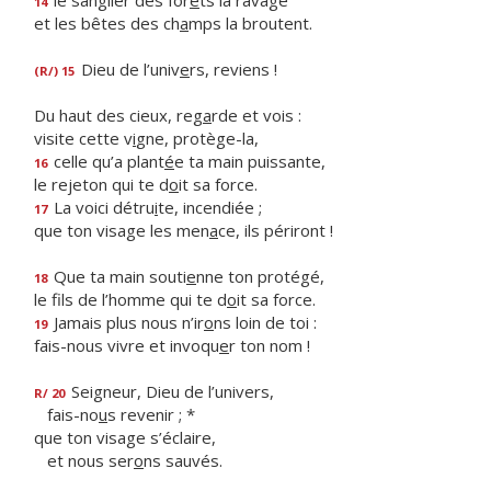
le sanglier des for
ê
ts la ravage
14
et les bêtes des ch
a
mps la broutent.
Dieu de l’univ
e
rs, reviens !
(R/) 15
Du haut des cieux, reg
a
rde et vois :
visite cette v
i
gne, protège-la,
celle qu’a plant
é
e ta main puissante,
16
le rejeton qui te d
o
it sa force.
La voici détru
i
te, incendiée ;
17
que ton visage les men
a
ce, ils périront !
Que ta main souti
e
nne ton protégé,
18
le fils de l’homme qui te d
o
it sa force.
Jamais plus nous n’ir
o
ns loin de toi :
19
fais-nous vivre et invoqu
e
r ton nom !
Seigneur, Dieu de l’univers,
R/ 20
fais-no
u
s revenir ; *
que ton visage s’éclaire,
et nous ser
o
ns sauvés.