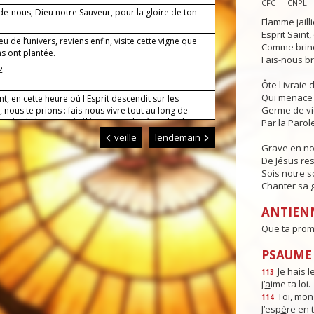
CFC — CNPL
de-nous, Dieu notre Sauveur, pour la gloire de ton
Flamme jaill
Esprit Saint
u de l’univers, reviens enfin, visite cette vigne que
Comme brind
s ont plantée.
Fais-nous br
2
Ôte l'ivraie
Qui menace 
nt, en cette heure où l'Esprit descendit sur les
Germe de v
 nous te prions : fais-nous vivre tout au long de
urnée de l'amour révélé par ton Fils, Jésus, le Christ,
Par la Parole
eigneur. Amen.
veille
lendemain
Grave en n
De Jésus res
Sois notre s
Chanter sa g
ANTIEN
Que ta prome
PSAUME :
Je hais l
113
j’
a
ime ta loi.
Toi, mon
114
J’esp
è
re en 