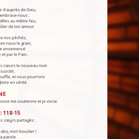
ie d'auprès de Dieu,
, embrase-nous ;
illes au même feu,
ûler de ton amour.
 de nos péchés,
en nous le grain,
ie ensemencé
 et par le Pain.
os cœurs le nouveau nom
suscité,
ouffle, et nous pourrons
loire en vérité.
NE
sse me soutienne et je vivrai.
 118-15
es cœ
u
rs partagés ;
 abr
i
, mon bouclier !
ta parole.