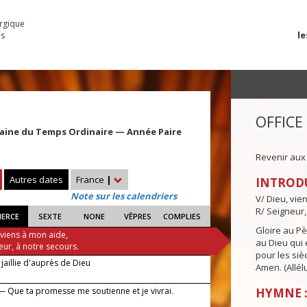
urgique
le
es
OFFICE
aine du Temps Ordinaire — Année Paire
Revenir aux
Autres dates
France
|
INTROD
Note sur les calendriers
V/ Dieu, vie
R/ Seigneur,
IERCE
SEXTE
NONE
VÊPRES
COMPLIES
Gloire au Pèr
 viens à mon aide,
au Dieu qui e
eur, à notre secours.
pour les siè
jaillie d'auprès de Dieu
Amen. (Allélu
— Que ta promesse me soutienne et je vivrai.
HYMNE :