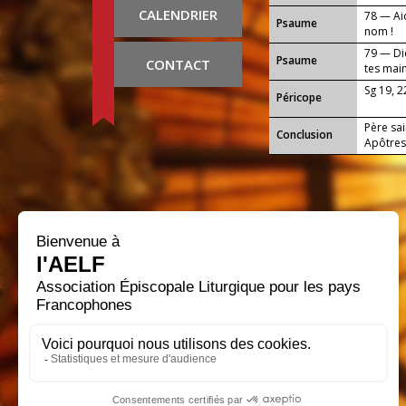
CALENDRIER
78 — Ai
Psaume
nom !
79 — Die
Psaume
CONTACT
tes main
Sg 19, 2
Péricope
Père sai
Conclusion
Apôtres,
cette jo
notre S