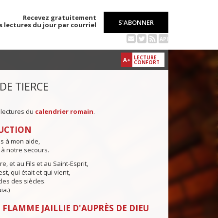
Recevez gratuitement
S'ABONNER
s lectures du jour par courriel
API
LECTURE
A+
CONFORT
 DE TIERCE
 lectures du
calendrier romain
.
UCTION
ns à mon aide,
 à notre secours.
e, et au Fils et au Saint-Esprit,
st, qui était et qui vient,
cles des siècles.
ia.)
 FLAMME JAILLIE D'AUPRÈS DE DIEU