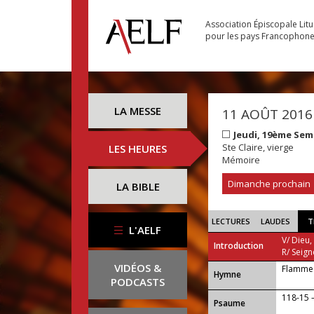
Association Épiscopale Lit
pour les pays Francophon
LA MESSE
11 AOÛT 2016
Jeudi, 19ème Sem
Ste Claire, vierge
LES HEURES
Mémoire
Dimanche prochain
LA BIBLE
LECTURES
LAUDES
T
L'AELF
V/ Dieu,
Introduction
R/ Seign
VIDÉOS &
Flamme 
...
Hymne
PODCASTS
118-15 
Psaume