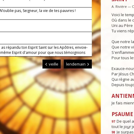
A. Rivière — 
 N’oublie pas, Seigneur, la vie de tes pauvres !
Voici le temp
Où dans le c
Uni au Père e
Tu viens rép
Que notre l
Que notre vi
 as répandu ton Esprit Saint sur les Apôtres, envoie-
S'enflammen
 même Esprit d'amour pour que nous témoignions
evant les hommes. Par Jésus, le Christ, notre
Pour tous l
r. Amen.
veille
lendemain
Exauce-nous
Par Jésus Chr
Qui règne av
Depuis toujo
ANTIEN
Je fais mien
PSAUME :
De quel a
97
tout le jo
u
r 
Je surpas
98