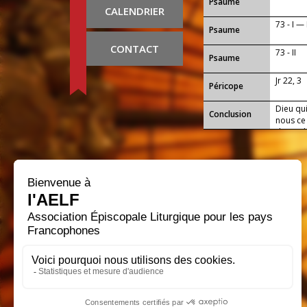
Psaume
CALENDRIER
73 - I —
Psaume
CONTACT
73 - II
Psaume
Jr 22, 3
Péricope
Dieu qui
Conclusion
nous ce
de toi d
Seigneu