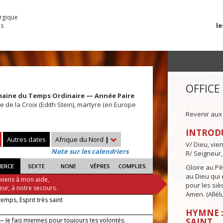
urgique
le
es
OFFICE
maine du Temps Ordinaire — Année Paire
 de la Croix (Edith Stein), martyre (en Europe
Revenir aux
INTROD
Autres dates
Afrique du Nord
|
V/ Dieu, vie
Note sur les calendriers
R/ Seigneur,
IERCE
SEXTE
NONE
VÊPRES
COMPLIES
Gloire au Pèr
au Dieu qui e
 viens à mon aide,
pour les siè
eur, à notre secours.
Amen. (Allélu
 temps, Esprit très saint
HYMNE :
— Je fais miennes pour toujours tes volontés.
SAINT