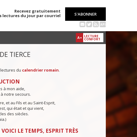
Recevez gratuitement
S'ABONNER
s lectures du jour par courriel
API
LECTURE
A+
CONFORT
 DE TIERCE
 lectures du
calendrier romain
.
UCTION
ns à mon aide,
 à notre secours.
e, et au Fils et au Saint-Esprit,
st, qui était et qui vient,
cles des siècles.
ia.)
 VOICI LE TEMPS, ESPRIT TRÈS