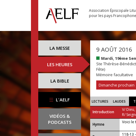
Association Épiscopale Lit
pour les pays Francophon
LA MESSE
9 AOÛT 2016
Mardi, 19ème Se
Ste Thérèse-Bénédicte
LES HEURES
Fête)
Mémoire facultative
LA BIBLE
Dimanche prochain
L'AELF
LECTURES
LAUDES
T
V/ Dieu,
Introduction
R/ Seign
VIDÉOS &
PODCASTS
Voici le
...
Hymne
118-13 