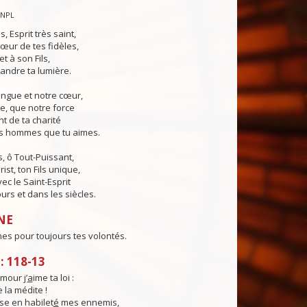
CNPL
s, Esprit très saint,
œur de tes fidèles,
t à son Fils,
andre ta lumière.
angue et notre cœur,
e, que notre force
t de ta charité
es hommes que tu aimes.
, ô Tout-Puissant,
ist, ton Fils unique,
ec le Saint-Esprit
urs et dans les siècles.
NE
nes pour toujours tes volontés.
 118-13
mour j’
a
ime ta loi :
je la médite !
se en habilet
é
mes ennemis,