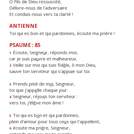
Ô Fils de Dieu ressuscité,
Délivre-nous de l'adversaire
Et conduis-nous vers ta clarté !
ANTIENNE
Toi qui es bon et qui pardonnes, écoute ma prière !
PSAUME : 85
Écoute, Seigne
u
r, réponds-moi,
1
car je suis pa
u
vre et malheureux.
Veille sur moi qui suis fid
è
le, ô mon Dieu,
2
sauve ton serviteur qui s’appu
i
e sur toi.
Prends pitié de m
o
i, Seigneur,
3
toi que j’app
e
lle chaque jour.
Seigneur, réjou
i
s ton serviteur :
4
vers toi, j’él
è
ve mon âme !
Toi qui es b
o
n et qui pardonnes,
5
plein d’amour pour tous ce
u
x qui t’appellent,
écoute ma pri
è
re, Seigneur,
6