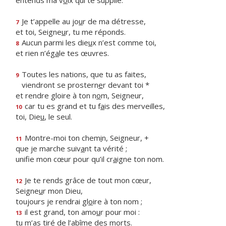
entends ma v
o
ix qui te supplie.
Je t’appelle au jo
u
r de ma détresse,
7
et toi, Seigne
u
r, tu me réponds.
Aucun parmi les die
u
x n’est comme toi,
8
et rien n’ég
a
le tes œuvres.
Toutes les nations, que tu as faites,
9
viendront se prostern
e
r devant toi *
et rendre gloire à ton n
o
m, Seigneur,
car tu es grand et tu f
a
is des merveilles,
10
toi, Die
u
, le seul.
Montre-moi ton chem
i
n, Seigneur, +
11
que je marche suiv
a
nt ta vérité ;
unifie mon cœur pour qu’il cr
a
igne ton nom.
Je te rends grâce de tout mon cœur,
12
Seigne
u
r mon Dieu,
toujours je rendrai gl
o
ire à ton nom ;
il est grand, ton amo
u
r pour moi :
13
tu m’as tiré de l’ab
î
me des morts.