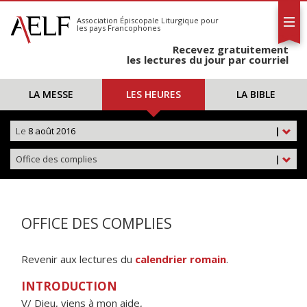
L'AELF
S'abonner
Association Épiscopale Liturgique
pour
les pays Francophones
Calendrier
Recevez gratuitement
Contact
les lectures du jour par courriel
LA MESSE
LES HEURES
LA BIBLE
Le
8 août 2016
|
Office des complies
|
OFFICE DES COMPLIES
Revenir aux lectures du
calendrier romain
.
INTRODUCTION
V/ Dieu, viens à mon aide,