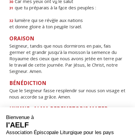
Car mes yeux ont v
u
le salut
30
que tu préparais à la f
a
ce des peuples :
31
lumière qui se rév
è
le aux nations
32
et donne gloire à ton pe
u
ple Israël.
ORAISON
Seigneur, tandis que nous dormirons en paix, fais
germer et grandir jusqu'à la moisson la semence du
Royaume des cieux que nous avons jetée en terre par
le travail de cette journée. Par Jésus, le Christ, notre
Seigneur. Amen.
BÉNÉDICTION
Que le Seigneur fasse resplendir sur nous son visage et
nous accorde sa grâce. Amen.
HYMNE : ALMA REDEMPTORIS MATER,
Alma Redemptoris Mater,
quæ pervia cæli porta manes, et stella maris,
succurre cadenti, surgere qui curat, populo :