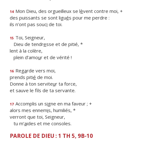
Mon Dieu, des orgueilleux se l
è
vent contre moi, +
14
des puissants se sont ligu
é
s pour me perdre :
ils n’ont pas souc
i
de toi.
Toi, Seigneur,
15
Dieu de tendr
e
sse et de pitié, *
lent à la colère,
plein d’amo
u
r et de vérité !
Reg
a
rde vers moi,
16
prends piti
é
de moi.
Donne à ton servite
u
r ta force,
et sauve le f
ls de ta servante.
Accomplis un s
i
gne en ma faveur ; +
17
alors mes ennem
i
s, humiliés, *
verront que toi, Seigneur,
tu m’
a
ides et me consoles.
PAROLE DE DIEU : 1 TH 5, 9B-10