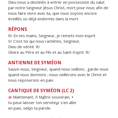
Dieu nous a destinés à entrer en possession du salut
par notre Seigneur Jésus Christ, mort pour nous afin de
nous faire vivre avec lui, que nous soyons encore
éveillés ou déjà endormis dans la mort.
RÉPONS
R/ En tes mains, Seigneur, je remets mon esprit.
V/ C'est toi qui nous rachètes, Seigneur,
Dieu de vérité. R/
Gloire au Père et au Fils et au Saint-Esprit. R/
ANTIENNE DE SYMÉON
Sauve-nous, Seigneur, quand nous veillons ; garde-nous
quand nous dormons ; nous veillerons avec le Christ et
nous reposerons en paix.
CANTIQUE DE SYMÉON (LC 2)
Maintenant, ô M
a
ître souverain, +
29
tu peux laisser ton servite
u
r s'en aller
en paix, sel
o
n ta parole.