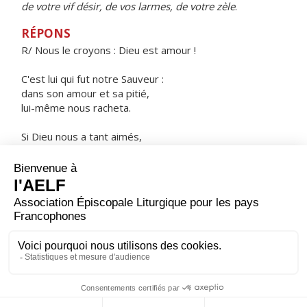
de votre vif désir, de vos larmes, de votre zèle
.
RÉPONS
R/ Nous le croyons : Dieu est amour !
C'est lui qui fut notre Sauveur :
dans son amour et sa pitié,
lui-même nous racheta.
Si Dieu nous a tant aimés,
nous devons, nous aussi,
nous aimer les uns les autres.
ORAISON
Nous t'en prions, Seigneur, que ta grâce nous devance
et qu'elle nous accompagne toujours, pour nous rendre
attentifs à faire le bien sans relâche.