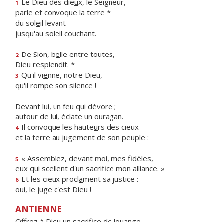
Le Dieu des die
u
x, le Seigneur,
1
parle et conv
o
que la terre *
du sol
e
il levant
jusqu'au sol
e
il couchant.
De Sion, b
e
lle entre toutes,
2
Die
u
resplendit. *
Qu'il vi
e
nne, notre Dieu,
3
qu'il r
o
mpe son silence !
Devant lui, un fe
u
qui dévore ;
autour de lui, écl
a
te un ouragan.
Il convoque les haute
u
rs des cieux
4
et la terre au jugem
e
nt de son peuple :
« Assemblez, devant m
o
i, mes fidèles,
5
eux qui scellent d'un sacrif
ce mon alliance. »
Et les cieux procl
a
ment sa justice :
6
oui, le j
u
ge c'est Dieu !
ANTIENNE
Offrez à Dieu un sacrifice de louange.