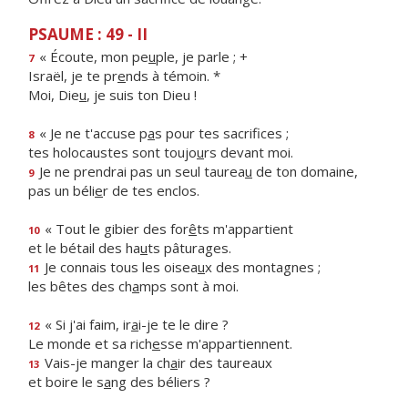
PSAUME : 49 - II
« Écoute, mon pe
u
ple, je parle ; +
7
Israël, je te pr
e
nds à témoin. *
Moi, Die
u
, je suis ton Dieu !
« Je ne t'accuse p
a
s pour tes sacrifices ;
8
tes holocaustes sont toujo
u
rs devant moi.
Je ne prendrai pas un seul taurea
u
de ton domaine,
9
pas un béli
e
r de tes enclos.
« Tout le gibier des for
ê
ts m'appartient
10
et le bétail des ha
u
ts pâturages.
Je connais tous les oisea
u
x des montagnes ;
11
les bêtes des ch
a
mps sont à moi.
« Si j'ai faim, ir
a
i-je te le dire ?
12
Le monde et sa rich
e
sse m'appartiennent.
Vais-je manger la ch
a
ir des taureaux
13
et boire le s
a
ng des béliers ?