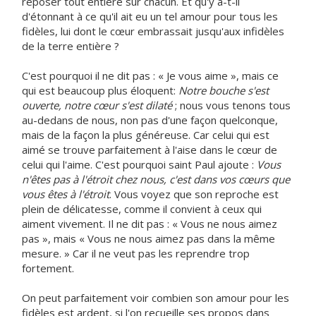
reposer tout entière sur chacun. Et qu'y a-t-il
d'étonnant à ce qu'il ait eu un tel amour pour tous les
fidèles, lui dont le cœur embrassait jusqu'aux infidèles
de la terre entière ?
C'est pourquoi il ne dit pas : « Je vous aime », mais ce
qui est beaucoup plus éloquent:
Notre bouche s'est
ouverte, notre cœur s'est dilaté
; nous vous tenons tous
au-dedans de nous, non pas d'une façon quelconque,
mais de la façon la plus généreuse. Car celui qui est
aimé se trouve parfaitement à l'aise dans le cœur de
celui qui l'aime. C'est pourquoi saint Paul ajoute :
Vous
n'êtes pas à l'étroit chez nous, c'est dans vos cœurs que
vous êtes à l'étroit
. Vous voyez que son reproche est
plein de délicatesse, comme il convient à ceux qui
aiment vivement. Il ne dit pas : « Vous ne nous aimez
pas », mais « Vous ne nous aimez pas dans la même
mesure. » Car il ne veut pas les reprendre trop
fortement.
On peut parfaitement voir combien son amour pour les
fidèles est ardent, si l'on recueille ses propos dans