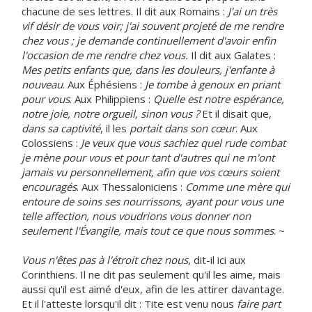
chacune de ses lettres. Il dit aux Romains :
J'ai un très
vif désir de vous voir; j'ai souvent projeté de me rendre
chez vous ; je demande continuellement d'avoir enfin
l'occasion de me rendre chez vous.
Il dit aux Galates :
Mes petits enfants que, dans les douleurs, j'enfante à
nouveau
. Aux Éphésiens :
Je tombe à genoux en priant
pour vous
. Aux Philippiens :
Quelle est notre espérance,
notre joie, notre orgueil, sinon vous ?
Et il disait que,
dans sa captivité
, il les
portait dans son cœur
. Aux
Colossiens :
Je veux que vous sachiez quel rude combat
je mène pour vous et pour tant d'autres qui ne m'ont
jamais vu personnellement, afin que vos cœurs soient
encouragés
. Aux Thessaloniciens :
Comme une mère qui
entoure de soins ses nourrissons, ayant pour vous une
telle affection, nous voudrions vous donner non
seulement l'Évangile, mais tout ce que nous sommes
. ~
Vous n'êtes pas à l'étroit chez nous
, dit-il ici aux
Corinthiens. Il ne dit pas seulement qu'il les aime, mais
aussi qu'il est aimé d'eux, afin de les attirer davantage.
Et il l'atteste lorsqu'il dit : Tite est venu nous
faire part