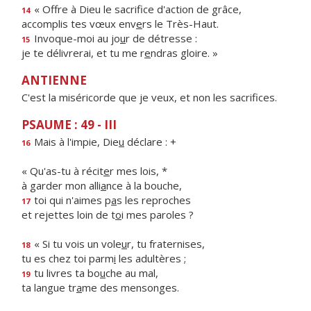
« Offre à Dieu le sacrif
ce d'action de grâce,
14
accomplis tes vœux env
e
rs le Très-Haut.
Invoque-moi au jo
u
r de détresse :
15
je te délivrerai, et tu me r
e
ndras gloire. »
ANTIENNE
C'est la miséricorde que je veux, et non les sacrifices.
PSAUME : 49 - III
Mais à l'impie, Die
u
déclare : +
16
« Qu'as-tu à récit
e
r mes lois, *
à garder mon alli
a
nce à la bouche,
toi qui n'aimes p
a
s les reproches
17
et rejettes loin de t
o
i mes paroles ?
« Si tu vois un vole
u
r, tu fraternises,
18
tu es chez toi parm
i
les adultères ;
tu livres ta bo
u
che au mal,
19
ta langue tr
a
me des mensonges.