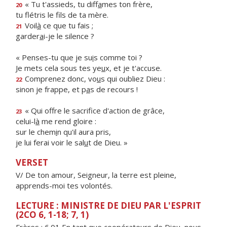
« Tu t'assieds, tu diff
a
mes ton frère,
20
tu flétris le f
ls de ta mère.
Voil
à
ce que tu fais ;
21
garder
a
i-je le silence ?
« Penses-tu que je su
i
s comme toi ?
Je mets cela sous tes ye
u
x, et je t'accuse.
Comprenez donc, vo
u
s qui oubliez Dieu :
22
sinon je frappe, et p
a
s de recours !
« Qui offre le sacrif
ce d'action de grâce,
23
celui-l
à
me rend gloire :
sur le chem
i
n qu'il aura pris,
je lui ferai voir le sal
u
t de Dieu. »
VERSET
V/ De ton amour, Seigneur, la terre est pleine,
apprends-moi tes volontés.
LECTURE : MINISTRE DE DIEU PAR L'ESPRIT
(2CO 6, 1-18; 7, 1)