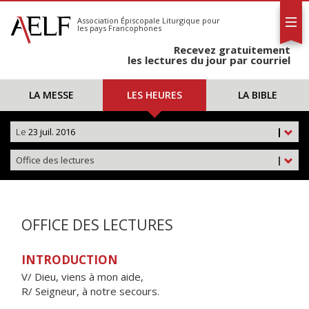
L'AELF
S'abonner
Association Épiscopale Liturgique
pour
les pays Francophones
Calendrier
Recevez gratuitement
Contact
les lectures du jour par courriel
LA MESSE
LES HEURES
LA BIBLE
Le
23 juil. 2016
|
Office des lectures
|
OFFICE DES LECTURES
INTRODUCTION
V/ Dieu, viens à mon aide,
R/ Seigneur, à notre secours.