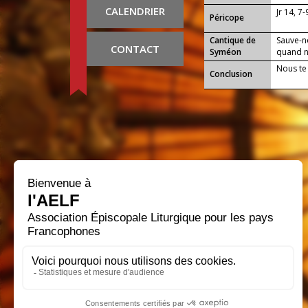
CALENDRIER
Jr 14, 7
Péricope
Cantique de
Sauve-n
CONTACT
Syméon
quand no
Nous te
Conclusion