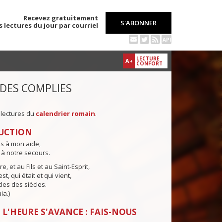
Recevez gratuitement
S'ABONNER
s lectures du jour par courriel
API
LECTURE
A+
CONFORT
 DES COMPLIES
 lectures du
calendrier romain
.
UCTION
ns à mon aide,
 à notre secours.
e, et au Fils et au Saint-Esprit,
st, qui était et qui vient,
cles des siècles.
ia.)
 L'HEURE S'AVANCE : FAIS-NOUS