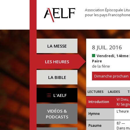
Association Épiscopale Lit
pour les pays Francophon
LA MESSE
8 JUIL. 2016
Vendredi, 14ème
Paire
LES HEURES
de la férie
Dimanche prochain
LA BIBLE
LECTURES
LAUDES
T
L'AELF
V/ Dieu,
Introduction
R/ Seign
VIDÉOS &
L'heure 
...
Hymne
PODCASTS
87 —
Psaume
Dans ma 