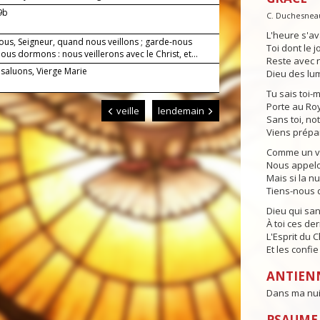
-9b
C. Duchesnea
L'heure s'av
ous, Seigneur, quand nous veillons ; garde-nous
Toi dont le j
us dormons : nous veillerons avec le Christ, et...
Reste avec n
 saluons, Vierge Marie
Dieu des lum
Tu sais toi-
Porte au Ro
veille
lendemain
Sans toi, no
Viens prépa
Comme un vei
Nous appelon
Mais si la n
Tiens-nous d
Dieu qui sa
À toi ces der
L'Esprit du 
Et les confi
ANTIEN
Dans ma nuit,
PSAUME 