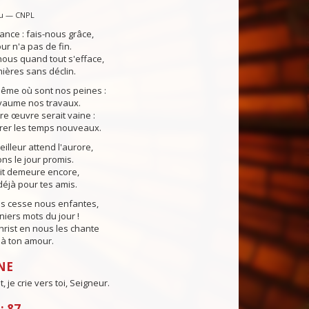
u — CNPL
ance : fais-nous grâce,
our n'a pas de fin.
ous quand tout s'efface,
ières sans déclin.
même où sont nos peines :
yaume nos travaux.
tre œuvre serait vaine :
rer les temps nouveaux.
lleur attend l'aurore,
s le jour promis.
uit demeure encore,
éjà pour tes amis.
ns cesse nous enfantes,
niers mots du jour !
Christ en nous les chante
e à ton amour.
NE
 je crie vers toi, Seigneur.
: 87