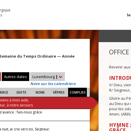
urgique
le
es
OFFICE
 Semaine du Temps Ordinaire — Année
Revenir aux
Autres dates
Luxembourg
|
INTROD
Note sur les calendriers
V/ Dieu, vie
R/ Seigneur,
IERCE
SEXTE
NONE
VÊPRES
COMPLIES
Gloire au Pèr
 viens à mon aide,
au Dieu qui e
eur, à notre secours.
pour les siè
s'avance : fais-nous grâce
Amen. (Allélu
HYMNE :
nuit, je crie vers toi, Seigneur.
GRÂCE