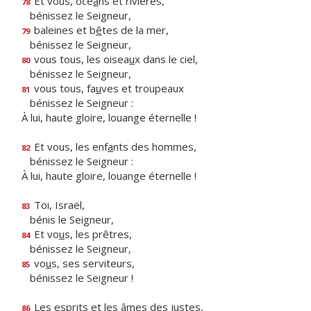
Et vous, océ
a
ns et rivières,
78
bénissez le Seigneur,
baleines et b
ê
tes de la mer,
79
bénissez le Seigneur,
vous tous, les oisea
u
x dans le ciel,
80
bénissez le Seigneur,
vous tous, fa
u
ves et troupeaux
81
bénissez le Seigneur :
À lui, haute gloire, louange éternelle !
Et vous, les enf
a
nts des hommes,
82
bénissez le Seigneur :
À lui, haute gloire, louange éternelle !
Toi, Israël,
83
bénis le Seigneur,
Et vo
u
s, les prêtres,
84
bénissez le Seigneur,
vo
u
s, ses serviteurs,
85
bénissez le Seigneur !
Les esprits et les
â
mes des justes,
86