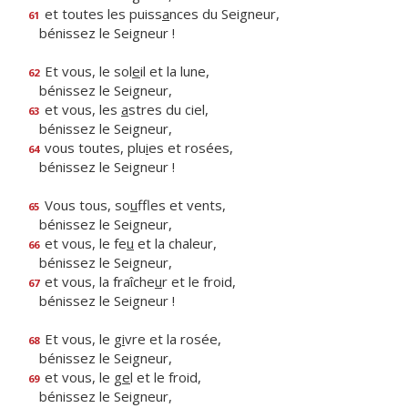
et toutes les puiss
a
nces du Seigneur,
61
bénissez le Seigneur !
Et vous, le sol
e
il et la lune,
62
bénissez le Seigneur,
et vous, les
a
stres du ciel,
63
bénissez le Seigneur,
vous toutes, plu
i
es et rosées,
64
bénissez le Seigneur !
Vous tous, so
u
ffles et vents,
65
bénissez le Seigneur,
et vous, le fe
u
et la chaleur,
66
bénissez le Seigneur,
et vous, la fraîche
u
r et le froid,
67
bénissez le Seigneur !
Et vous, le g
i
vre et la rosée,
68
bénissez le Seigneur,
et vous, le g
e
l et le froid,
69
bénissez le Seigneur,