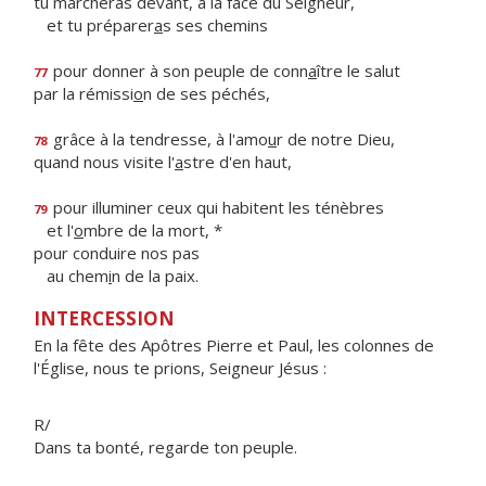
tu marcheras devant, à la face du Seigneur,
et tu préparer
a
s ses chemins
pour donner à son peuple de conn
a
ître le salut
77
par la rémissi
o
n de ses péchés,
grâce à la tendresse, à l'amo
u
r de notre Dieu,
78
quand nous visite l'
a
stre d'en haut,
pour illuminer ceux qui habitent les ténèbres
79
et l'
o
mbre de la mort, *
pour conduire nos pas
au chem
i
n de la paix.
INTERCESSION
En la fête des Apôtres Pierre et Paul, les colonnes de
l'Église, nous te prions, Seigneur Jésus :
R/
Dans ta bonté, regarde ton peuple.