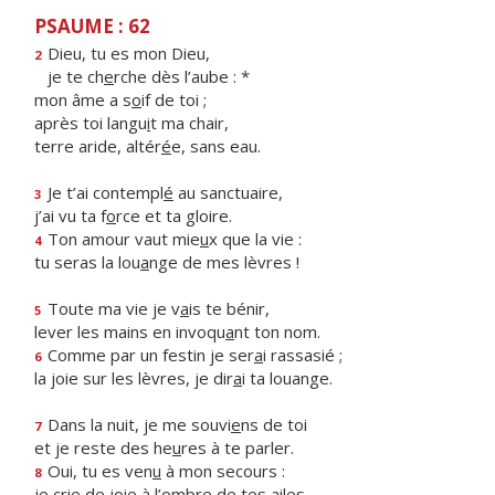
PSAUME : 62
Dieu, tu es mon Dieu,
2
je te ch
e
rche dès l’aube : *
mon âme a s
o
if de toi ;
après toi langu
i
t ma chair,
terre aride, altér
é
e, sans eau.
Je t’ai contempl
é
au sanctuaire,
3
j’ai vu ta f
o
rce et ta gloire.
Ton amour vaut mie
u
x que la vie :
4
tu seras la lou
a
nge de mes lèvres !
Toute ma vie je v
a
is te bénir,
5
lever les mains en invoqu
a
nt ton nom.
Comme par un festin je ser
a
i rassasié ;
6
la joie sur les lèvres, je dir
a
i ta louange.
Dans la nuit, je me souvi
e
ns de toi
7
et je reste des he
u
res à te parler.
Oui, tu es ven
u
à mon secours :
8
je crie de joie à l’
o
mbre de tes ailes.