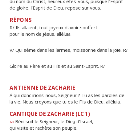
du nom du Christ, heureux êtes-vous, puisque l’Esprit
de gloire, l’Esprit de Dieu, repose sur vous.
RÉPONS
R/ Ils allaient, tout joyeux d'avoir souffert
pour le nom de Jésus, alléluia.
V/ Qui sème dans les larmes, moissonne dans la joie. R/
Gloire au Père et au Fils et au Saint-Esprit. R/
ANTIENNE DE ZACHARIE
À qui donc irions-nous, Seigneur ? Tu as les paroles de
la vie. Nous croyons que tu es le Fils de Dieu, alléluia.
CANTIQUE DE ZACHARIE (LC 1)
Béni soit le Seigneur, le Die
u
d'Israël,
68
qui visite et rach
è
te son peuple.