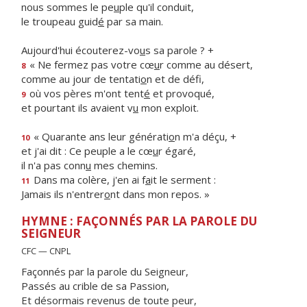
nous sommes le pe
u
ple qu'il conduit,
le troupeau guid
é
par sa main.
Aujourd'hui écouterez-vo
u
s sa parole ? +
« Ne fermez pas votre cœ
u
r comme au désert,
8
comme au jour de tentati
o
n et de défi,
où vos pères m'ont tent
é
et provoqué,
9
et pourtant ils avaient v
u
mon exploit.
« Quarante ans leur générati
o
n m'a déçu, +
10
et j'ai dit : Ce peuple a le cœ
u
r égaré,
il n'a pas conn
u
mes chemins.
Dans ma colère, j'en ai f
a
it le serment :
11
Jamais ils n'entrer
o
nt dans mon repos. »
HYMNE : FAÇONNÉS PAR LA PAROLE DU
SEIGNEUR
CFC — CNPL
Façonnés par la parole du Seigneur,
Passés au crible de sa Passion,
Et désormais revenus de toute peur,