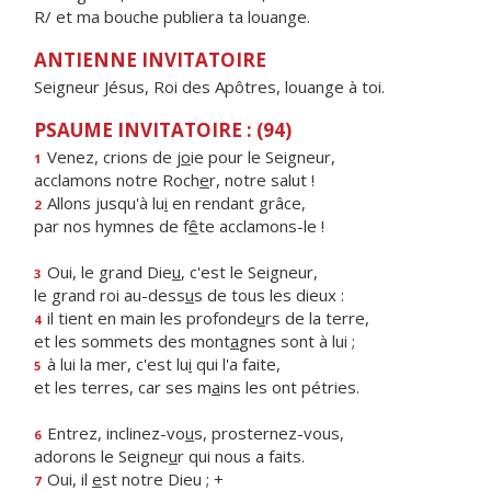
R/ et ma bouche publiera ta louange.
ANTIENNE INVITATOIRE
Seigneur Jésus, Roi des Apôtres, louange à toi.
PSAUME INVITATOIRE : (94)
Venez, crions de j
o
ie pour le Seigneur,
1
acclamons notre Roch
e
r, notre salut !
Allons jusqu'à lu
i
en rendant grâce,
2
par nos hymnes de f
ê
te acclamons-le !
Oui, le grand Die
u
, c'est le Seigneur,
3
le grand roi au-dess
u
s de tous les dieux :
il tient en main les profonde
u
rs de la terre,
4
et les sommets des mont
a
gnes sont à lui ;
à lui la mer, c'est lu
i
qui l'a faite,
5
et les terres, car ses m
a
ins les ont pétries.
Entrez, inclinez-vo
u
s, prosternez-vous,
6
adorons le Seigne
u
r qui nous a faits.
Oui, il
e
st notre Dieu ; +
7