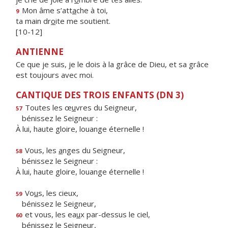
Mon âme s’att
a
che à toi,
9
ta main dr
o
ite me soutient.
[10-12]
ANTIENNE
Ce que je suis, je le dois à la grâce de Dieu, et sa grâce
est toujours avec moi.
CANTIQUE DES TROIS ENFANTS (DN 3)
Toutes les œ
u
vres du Seigneur,
57
bénissez le Seigneur :
À lui, haute gloire, louange éternelle !
Vous, les
a
nges du Seigneur,
58
bénissez le Seigneur :
À lui, haute gloire, louange éternelle !
Vo
u
s, les cieux,
59
bénissez le Seigneur,
et vous, les ea
u
x par-dessus le ciel,
60
bénissez le Seigneur,