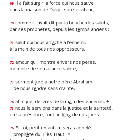
Il a fait surgir la f
o
rce qui nous sauve
69
dans la maison de Dav
i
d, son serviteur,
comme il l'avait dit par la bo
u
che des saints,
70
par ses prophètes, depuis les t
e
mps anciens :
salut qui nous arr
a
che à l'ennemi,
71
à la main de to
u
s nos oppresseurs,
amour qu'il m
o
ntre envers nos pères,
72
mémoire de son alli
a
nce sainte,
serment juré à notre p
è
re Abraham
73
de nous r
e
ndre sans crainte,
afin que, délivrés de la m
a
in des ennemis, +
74
nous le servions dans la just
i
ce et la sainteté,
75
en sa présence, tout au l
o
ng de nos jours.
Et toi, petit enfant, tu seras appelé
76
proph
è
te du Très-Haut : *