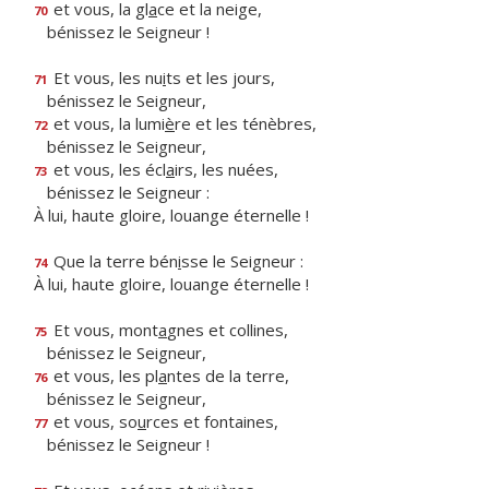
et vous, la gl
a
ce et la neige,
70
bénissez le Seigneur !
Et vous, les nu
i
ts et les jours,
71
bénissez le Seigneur,
et vous, la lumi
è
re et les ténèbres,
72
bénissez le Seigneur,
et vous, les écl
a
irs, les nuées,
73
bénissez le Seigneur :
À lui, haute gloire, louange éternelle !
Que la terre bén
i
sse le Seigneur :
74
À lui, haute gloire, louange éternelle !
Et vous, mont
a
gnes et collines,
75
bénissez le Seigneur,
et vous, les pl
a
ntes de la terre,
76
bénissez le Seigneur,
et vous, so
u
rces et fontaines,
77
bénissez le Seigneur !