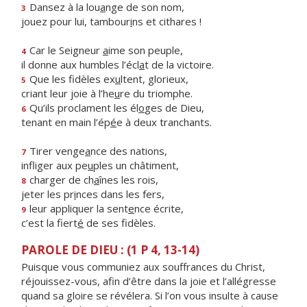
Dansez à la lou
a
nge de son nom,
3
jouez pour lui, tambour
i
ns et cithares !
Car le Seigneur
a
ime son peuple,
4
il donne aux humbles l’écl
a
t de la victoire.
Que les fidèles ex
u
ltent, glorieux,
5
criant leur joie à l’he
u
re du triomphe.
Qu’ils proclament les él
o
ges de Dieu,
6
tenant en main l’ép
é
e à deux tranchants.
Tirer venge
a
nce des nations,
7
infliger aux pe
u
ples un châtiment,
charger de ch
a
înes les rois,
8
jeter les pr
i
nces dans les fers,
leur appliquer la sent
e
nce écrite,
9
c’est la fiert
é
de ses fidèles.
PAROLE DE DIEU : (1 P 4, 13-14)
Puisque vous communiez aux souffrances du Christ,
réjouissez-vous, afin d’être dans la joie et l’allégresse
quand sa gloire se révélera. Si l’on vous insulte à cause