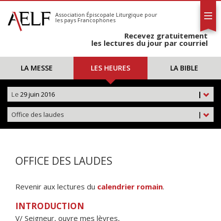
L'AELF
S'abonner
Association Épiscopale Liturgique
pour
les pays Francophones
Calendrier
Recevez gratuitement
Contact
les lectures du jour par courriel
LA MESSE
LES HEURES
LA BIBLE
Le
29 juin 2016
|
Office des laudes
|
OFFICE DES LAUDES
Revenir aux lectures du
calendrier romain
.
INTRODUCTION
V/ Seigneur, ouvre mes lèvres,