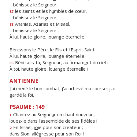
bénissez le Seigneur,
les saints et les h
u
mbles de cœur,
87
bénissez le Seigneur,
Ananias, Azari
a
s et Misaël,
88
bénissez le Seigneur :
À lui, haute gloire, louange éternelle !
Bénissons le Père, le F
i
ls et l'Esprit Saint :
À lui, haute gloire, louange éternelle !
Béni sois-tu, Seigneur, au firmam
e
nt du ciel :
56
À toi, haute gloire, louange éternelle !
ANTIENNE
J'ai mené le bon combat, j'ai achevé ma course, j'ai
gardé la foi.
PSAUME : 149
Chantez au Seigne
u
r un chant nouveau,
1
louez-le dans l’assembl
é
e de ses fidèles !
En Israël, j
o
ie pour son créateur ;
2
dans Sion, allégr
e
sse pour son Roi !