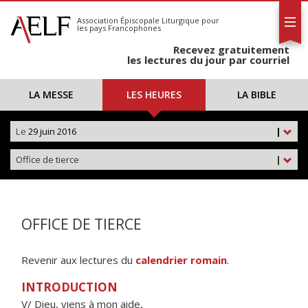
L'AELF
S'abonner
Association Épiscopale Liturgique
pour
les pays Francophones
Calendrier
Recevez gratuitement
Contact
les lectures du jour par courriel
LA MESSE
LES HEURES
LA BIBLE
Le
29 juin 2016
|
Office de tierce
|
OFFICE DE TIERCE
Revenir aux lectures du
calendrier romain
.
INTRODUCTION
V/ Dieu, viens à mon aide,