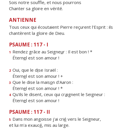
Sois notre souffle, et nous pourrons
Chanter sa gloire en vérité.
ANTIENNE
Tous ceux qui écoutaient Pierre reçurent l'Esprit : ils
chantèrent la gloire de Dieu.
PSAUME : 117 - I
Rendez grâce au Seigne
u
r : Il est bon ! *
1
Étern
e
l est son amour !
Oui, que le d
i
se Israël :
2
Étern
e
l est son amour ! +
Que le dise la mais
o
n d'Aaron :
3
Étern
e
l est son amour ! *
Qu'ils le disent, ceux qui cr
a
ignent le Seigneur :
4
Étern
e
l est son amour !
PSAUME : 117 - II
Dans mon angoisse j'ai cri
é
vers le Seigneur,
5
et lui m'a exauc
é
, mis au large.