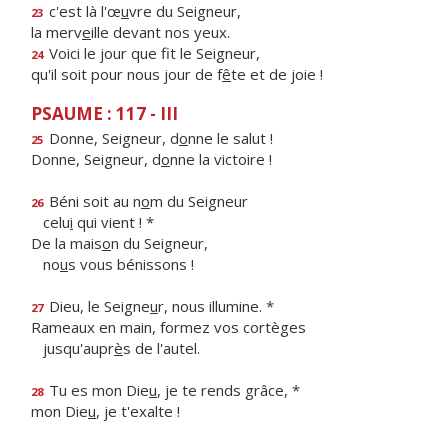
c'est là l'œ
u
vre du Seigneur,
23
la merv
e
ille devant nos yeux.
Voici le jour que f
t le Seigneur,
24
qu'il soit pour nous jour de f
ê
te et de joie !
PSAUME : 117 - III
Donne, Seigneur, d
o
nne le salut !
25
Donne, Seigneur, d
o
nne la victoire !
Béni soit au n
o
m du Seigneur
26
celu
i
qui vient ! *
De la mais
o
n du Seigneur,
no
u
s vous bénissons !
Dieu, le Seigne
u
r, nous illumine. *
27
Rameaux en main, formez vos cortèges
jusqu'aupr
è
s de l'autel.
Tu es mon Die
u
, je te rends grâce, *
28
mon Die
u
, je t'exalte !