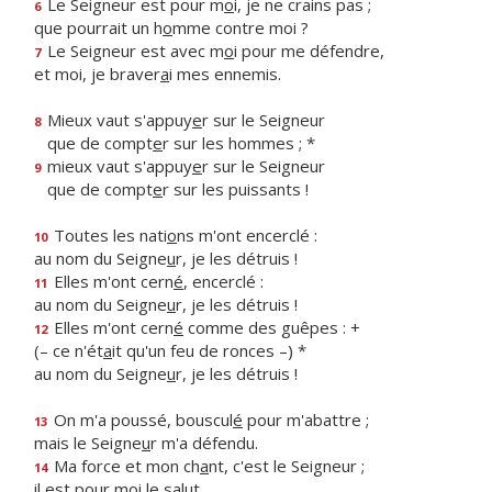
Le Seigneur est pour m
o
i, je ne crains pas ;
6
que pourrait un h
o
mme contre moi ?
Le Seigneur est avec m
o
i pour me défendre,
7
et moi, je braver
a
i mes ennemis.
Mieux vaut s'appuy
e
r sur le Seigneur
8
que de compt
e
r sur les hommes ; *
mieux vaut s'appuy
e
r sur le Seigneur
9
que de compt
e
r sur les puissants !
Toutes les nati
o
ns m'ont encerclé :
10
au nom du Seigne
u
r, je les détruis !
Elles m'ont cern
é
, encerclé :
11
au nom du Seigne
u
r, je les détruis !
Elles m'ont cern
é
comme des guêpes : +
12
(– ce n'ét
a
it qu'un feu de ronces –) *
au nom du Seigne
u
r, je les détruis !
On m'a poussé, bouscul
é
pour m'abattre ;
13
mais le Seigne
u
r m'a défendu.
Ma force et mon ch
a
nt, c'est le Seigneur ;
14
il est pour m
o
i le salut.