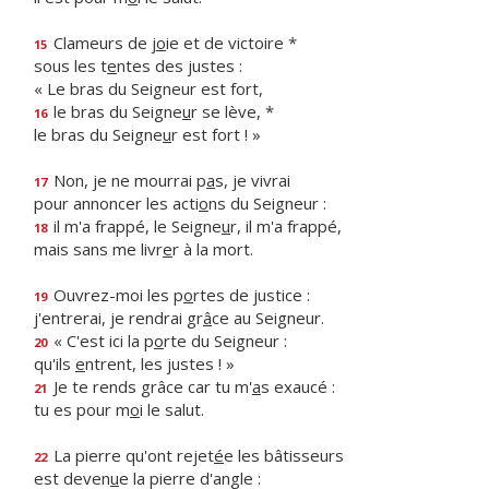
Clameurs de j
o
ie et de victoire *
15
sous les t
e
ntes des justes :
« Le bras du Seigneur est fort,
le bras du Seigne
u
r se lève, *
16
le bras du Seigne
u
r est fort ! »
Non, je ne mourrai p
a
s, je vivrai
17
pour annoncer les acti
o
ns du Seigneur :
il m'a frappé, le Seigne
u
r, il m'a frappé,
18
mais sans me livr
e
r à la mort.
Ouvrez-moi les p
o
rtes de justice :
19
j'entrerai, je rendrai gr
â
ce au Seigneur.
« C'est ici la p
o
rte du Seigneur :
20
qu'ils
e
ntrent, les justes ! »
Je te rends grâce car tu m'
a
s exaucé :
21
tu es pour m
o
i le salut.
La pierre qu'ont rejet
é
e les bâtisseurs
22
est deven
u
e la pierre d'angle :