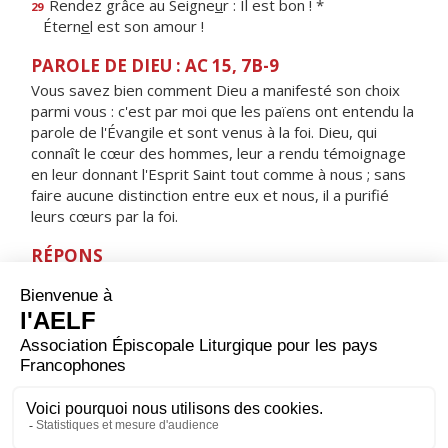
Rendez grâce au Seigne
u
r : Il est bon ! *
29
Étern
e
l est son amour !
PAROLE DE DIEU : AC 15, 7B-9
Vous savez bien comment Dieu a manifesté son choix
parmi vous : c'est par moi que les païens ont entendu la
parole de l'Évangile et sont venus à la foi. Dieu, qui
connaît le cœur des hommes, leur a rendu témoignage
en leur donnant l'Esprit Saint tout comme à nous ; sans
faire aucune distinction entre eux et nous, il a purifié
leurs cœurs par la foi.
RÉPONS
V/ Par toute la terre s'en va leur message,
et la Bonne Nouvelle aux limites du monde.
ORAISON
Seigneur, tu nous as donné ce jour de sainte joie pour
fêter les bienheureux Apôtres Pierre et Paul ; accorde à
ton Église une fidélité parfaite à leur enseignement,
puisqu'elle reçut par eux la première annonce de la foi.