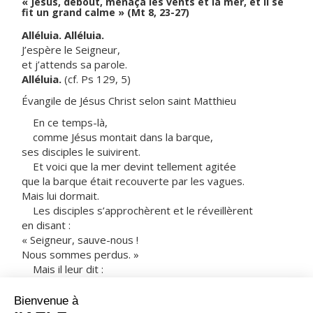
« Jésus, debout, menaça les vents et la mer, et il se
fit un grand calme » (Mt 8, 23-27)
Alléluia. Alléluia.
J’espère le Seigneur,
et j’attends sa parole.
Alléluia.
(cf. Ps 129, 5)
Évangile de Jésus Christ selon saint Matthieu
En ce temps-là,
comme Jésus montait dans la barque,
ses disciples le suivirent.
Et voici que la mer devint tellement agitée
que la barque était recouverte par les vagues.
Mais lui dormait.
Les disciples s’approchèrent et le réveillèrent
en disant :
« Seigneur, sauve-nous !
Nous sommes perdus. »
Mais il leur dit :
« Pourquoi êtes-vous si craintifs,
hommes de peu de foi ? »