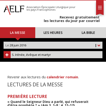
L'AELF
S'abonner
Association Épiscopale Liturgique
pour
les pays Francophones
Calendrier
Recevez gratuitement
Contact
les lectures du jour par courriel
LA MESSE
LES HEURES
LA BIBLE
Le
28 juin 2016
|
S. Irénée, évêque et martyr
Revenir aux lectures du
calendrier romain
.
LECTURES DE LA MESSE
PREMIÈRE LECTURE
« Quand le Seigneur Dieu a parlé, qui refuserait
d’être prophète ? » (Am 3, 1-8 ; 4, 11-12)