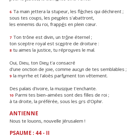
Ta main jettera la stupeur, les fl
è
ches qui déchirent ;
6
sous tes coups, les pe
u
ples s'abattront,
les ennemis du roi, frapp
é
s en plein cœur.
Ton trône est divin, un tr
ô
ne éternel ;
7
ton sceptre royal est sc
e
ptre de droiture :
tu aimes la justice, tu répro
u
ves le mal.
8
Oui, Dieu, ton Die
u
t'a consacré
d'une onction de joie, comme auc
u
n de tes semblables ;
la myrrhe et l'aloès parf
u
ment ton vêtement.
9
Des palais d'ivoire, la mus
i
que t'enchante.
Parmi tes bien-aimées sont des f
lles de roi ;
10
à ta droite, la préférée, sous les
o
rs d'Ophir.
ANTIENNE
Nous te louons, nouvelle Jérusalem !
PSAUME : 44 - II