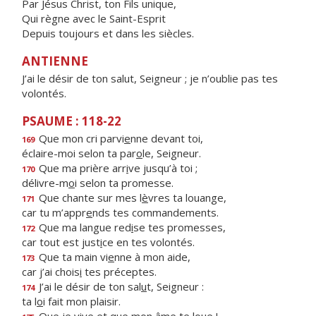
Par Jésus Christ, ton Fils unique,
Qui règne avec le Saint-Esprit
Depuis toujours et dans les siècles.
ANTIENNE
J’ai le désir de ton salut, Seigneur ; je n’oublie pas tes
volontés.
PSAUME : 118-22
Que mon cri parvi
e
nne devant toi,
169
éclaire-moi selon ta par
o
le, Seigneur.
Que ma prière arr
i
ve jusqu’à toi ;
170
délivre-m
o
i selon ta promesse.
Que chante sur mes l
è
vres ta louange,
171
car tu m’appr
e
nds tes commandements.
Que ma langue red
i
se tes promesses,
172
car tout est just
i
ce en tes volontés.
Que ta main vi
e
nne à mon aide,
173
car j’ai chois
i
tes préceptes.
J’ai le désir de ton sal
u
t, Seigneur :
174
ta l
o
i fait mon plaisir.