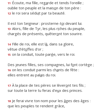
Écoute, ma fille, reg
a
rde et tends l'oreille ;
11
oublie ton peuple et la mais
o
n de ton père :
le roi sera sédu
i
t par ta beauté.
12
Il est ton Seigneur : prosterne-t
o
i devant lui.
Alors, fille de Tyr, les plus r
i
ches du peuple,
13
chargés de présents, quêter
o
nt ton sourire.
Fille de roi, elle est l
à
, dans sa gloire,
14
vêtue d'ét
o
ffes d'or ;
on la conduit, toute par
é
e, vers le roi.
15
Des jeunes filles, ses compagnes, lui f
o
nt cortège ;
on les conduit parmi les ch
a
nts de fête :
16
elles entrent au pal
a
is du roi.
À la place de tes pères se lèver
o
nt tes fils ;
17
sur toute la terre tu feras d'e
u
x des princes.
Je ferai vivre ton nom pour les
â
ges des âges :
18
que les peuples te rendent grâce,