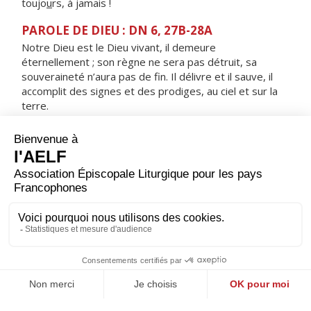
toujo
u
rs, à jamais !
PAROLE DE DIEU : DN 6, 27B-28A
Notre Dieu est le Dieu vivant, il demeure
éternellement ; son règne ne sera pas détruit, sa
souveraineté n’aura pas de fin. Il délivre et il sauve, il
accomplit des signes et des prodiges, au ciel et sur la
terre.
RÉPONS
V/ Arrêtez, sachez que je suis Dieu,
je domine les nations, je domine la terre.
ORAISON
Dieu d'amour, transforme-nous par ton Esprit d'amour :
que nos pensées deviennent tes pensées et nous
aurons pour nos frères et pour toi un même amour.