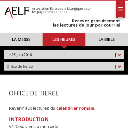
L'AELF
S'abonner
Association Épiscopale Liturgique
pour
les pays Francophones
Calendrier
Recevez gratuitement
Contact
les lectures du jour par courriel
LA MESSE
LES HEURES
LA BIBLE
Le
25 juin 2016
|
Office de tierce
|
OFFICE DE TIERCE
Revenir aux lectures du
calendrier romain
.
INTRODUCTION
V/ Dieu, viens à mon aide,