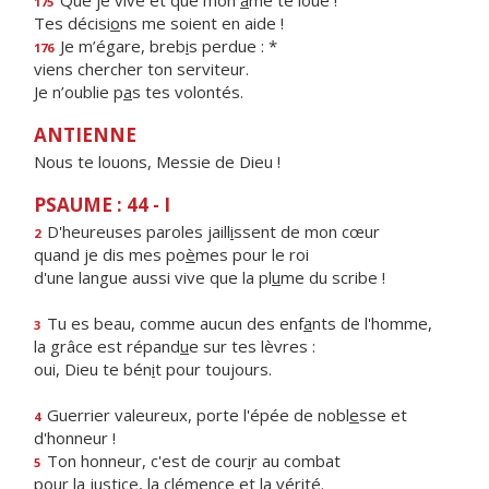
Que je vive et que mon
â
me te loue !
175
Tes décisi
o
ns me soient en aide !
Je m’égare, breb
i
s perdue : *
176
viens chercher ton serviteur.
Je n’oublie p
a
s tes volontés.
ANTIENNE
Nous te louons, Messie de Dieu !
PSAUME : 44 - I
D'heureuses paroles jaill
i
ssent de mon cœur
2
quand je dis mes po
è
mes pour le roi
d'une langue aussi vive que la pl
u
me du scribe !
Tu es beau, comme aucun des enf
a
nts de l'homme,
3
la grâce est répand
u
e sur tes lèvres :
oui, Dieu te bén
i
t pour toujours.
Guerrier valeureux, porte l'épée de nobl
e
sse et
4
d'honneur !
Ton honneur, c'est de cour
i
r au combat
5
pour la justice, la clém
e
nce et la vérité.