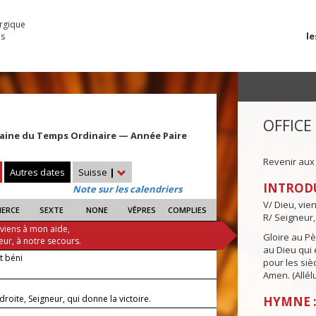
urgique
le
es
OFFICE
aine du Temps Ordinaire — Année Paire
Revenir aux
Autres dates
Suisse
|
INTROD
Note sur les calendriers
V/ Dieu, vie
IERCE
SEXTE
NONE
VÊPRES
COMPLIES
R/ Seigneur,
 viens à mon aide,
Gloire au Pèr
eur, à notre secours.
au Dieu qui e
it béni
pour les siè
Amen. (Allélu
 droite, Seigneur, qui donne la victoire.
HYMNE :