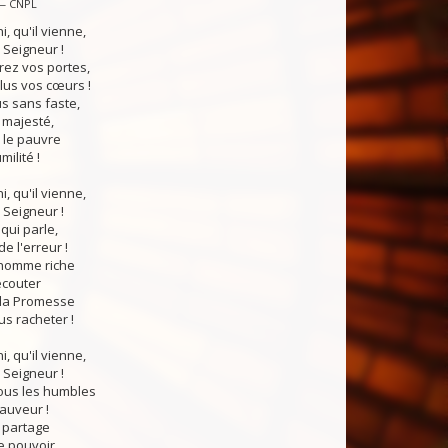
 — CNPL
i, qu'il vienne,
 Seigneur !
rez vos portes,
lus vos cœurs !
us sans faste,
 majesté,
le pauvre
ilité !
i, qu'il vienne,
 Seigneur !
qui parle,
e l'erreur !
'homme riche
écouter
 la Promesse
us racheter !
i, qu'il vienne,
 Seigneur !
tous les humbles
auveur !
n partage
le pouvoir,