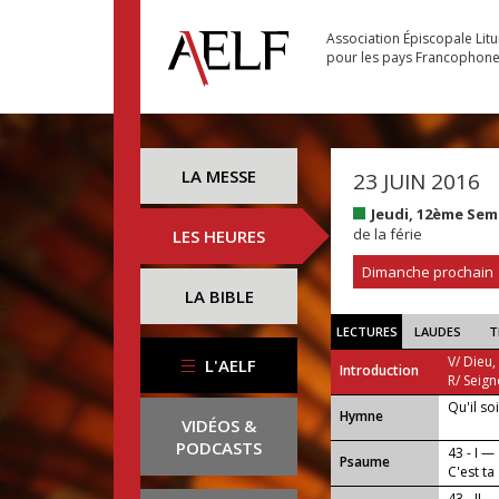
Association Épiscopale Lit
pour les pays Francophon
LA MESSE
23 JUIN 2016
Jeudi, 12ème Sem
de la férie
LES HEURES
Dimanche prochain
LA BIBLE
LECTURES
LAUDES
T
V/ Dieu,
L'AELF
Introduction
R/ Seign
Qu'il so
...
Hymne
VIDÉOS &
PODCASTS
43 - I —
Psaume
C'est ta
43 - II —