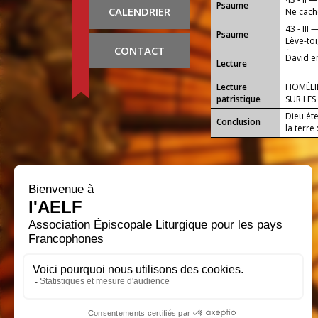
Psaume
CALENDRIER
Ne cache
tient.
43 - III 
Psaume
Lève-toi
CONTACT
fin.
David en
Lecture
Lecture
HOMÉLIE
patristique
SUR LES
Dieu éte
Conclusion
la terre