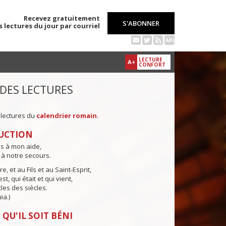
Recevez gratuitement
S'ABONNER
s lectures du jour par courriel
API
LECTURE
A+
CONFORT
 DES LECTURES
 lectures du
calendrier romain
.
UCTION
ns à mon aide,
 à notre secours.
e, et au Fils et au Saint-Esprit,
st, qui était et qui vient,
cles des siècles.
ia.)
 QU'IL SOIT BÉNI