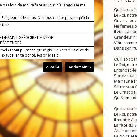
Trad. J.F Frié
 pas loin de moi ta face au jour où l'angoisse me
Qu'il soit bén
—
Le Roi, notre
, Seigneur, aide-nous. Ne nous rejette pas jusqu'à la
Ouvrez, ouv
 fuite
Ne fermez p
Il vient à no
Grandeur ni
 DE SAINT GRÉGOIRE DE NYSSE
Vêtu comme 
 BÉATITUDES
Dans son hum
rnel et tout puissant, qui régis l'univers du ciel et de
 : exauce, en ta bonté, les prières d...
Qu'il soit bén
Le Roi, notre
veille
lendemain
Entendez-le 
Sortez tous d
Malheur à l
S'il ne veut 
Le Christ de
Qui vient no
Qu'il soit bén
Le Roi, notre
Il montre à 
La face du S
À lui sont e
La gloire et 