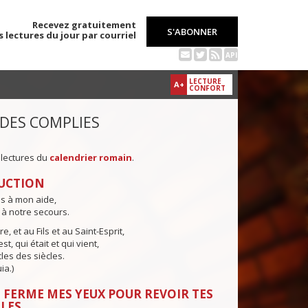
Recevez gratuitement
S'ABONNER
s lectures du jour par courriel
API
LECTURE
A+
CONFORT
 DES COMPLIES
 lectures du
calendrier romain
.
UCTION
ns à mon aide,
 à notre secours.
e, et au Fils et au Saint-Esprit,
st, qui était et qui vient,
cles des siècles.
ia.)
 FERME MES YEUX POUR REVOIR TES
LES