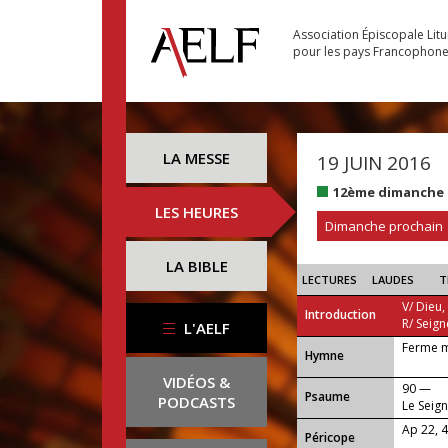
Association Épiscopale Lit
pour les pays Francophon
LA MESSE
19 JUIN 2016
12ème dimanche 
LES HEURES
Dimanche prochain
LA BIBLE
LECTURES
LAUDES
T
V/ Dieu,
Introduction
R/ Seign
L'AELF
Ferme m
...
Hymne
VIDÉOS &
90 —
Psaume
PODCASTS
Le Seign
terreurs
Ap 22, 4
Péricope