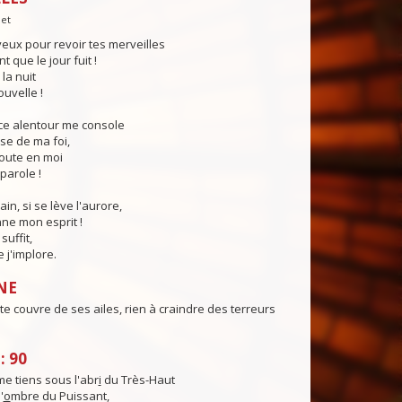
let
eux pour revoir tes merveilles
 que le jour fuit !
la nuit
ouvelle !
nce alentour me console
sse de ma foi,
coute en moi
parole !
in, si se lève l'aurore,
ne mon esprit !
suffit,
e j'implore.
NE
te couvre de ses ailes, rien à craindre des terreurs
: 90
e tiens sous l'abr
i
du Très-Haut
'
o
mbre du Puissant,