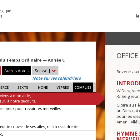
urgique
le
es
OFFICE
du Temps Ordinaire — Année C
Autres dates
Suisse
|
Revenir aux
Note sur les calendriers
INTROD
IERCE
SEXTE
NONE
VÊPRES
COMPLIES
V/ Dieu, vie
 viens à mon aide,
R/ Seigneur,
eur, à notre secours.
Gloire au Pèr
es yeux pour revoir tes merveilles
au Dieu qui e
pour les siè
Amen. (Allélu
eur te couvre de ses ailes, rien à craindre des
 de la nuit.
HYMNE :
-5
MERVEIL