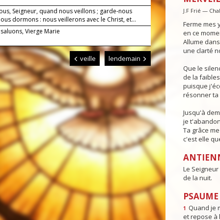
ous, Seigneur, quand nous veillons ; garde-nous
J.F Frié — Cha
us dormons : nous veillerons avec le Christ, et...
Ferme mes y
 saluons, Vierge Marie
en ce moment
Allume dans 
une clarté n
veille
lendemain
Que le sile
de la faible
puisque j'é
résonner ta 
Jusqu'à dema
je t'abandon
Ta grâce me 
c'est elle qu
ANTIEN
Le Seigneur 
de la nuit.
PSAUME 
Quand je m
1
et repose à l