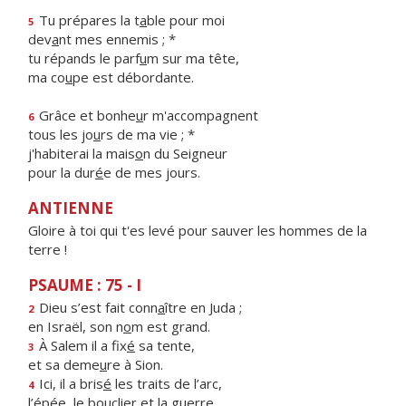
Tu prépares la t
a
ble pour moi
5
dev
a
nt mes ennemis ; *
tu répands le parf
u
m sur ma tête,
ma co
u
pe est débordante.
Grâce et bonhe
u
r m'accompagnent
6
tous les jo
u
rs de ma vie ; *
j'habiterai la mais
o
n du Seigneur
pour la dur
é
e de mes jours.
ANTIENNE
Gloire à toi qui t'es levé pour sauver les hommes de la
terre !
PSAUME : 75 - I
Dieu s’est fait conn
a
ître en Juda ;
2
en Israël, son n
o
m est grand.
À Salem il a fix
é
sa tente,
3
et sa deme
u
re à Sion.
Ici, il a bris
é
les traits de l’arc,
4
l’épée, le boucli
e
r et la guerre.