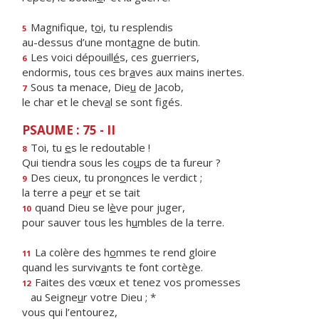
Magnifique, t
o
i, tu resplendis
5
au-dessus d’une mont
a
gne de butin.
Les voici dépouill
é
s, ces guerriers,
6
endormis, tous ces br
a
ves aux mains inertes.
Sous ta menace, Die
u
de Jacob,
7
le char et le chev
a
l se sont figés.
PSAUME : 75 - II
Toi, tu
e
s le redoutable !
8
Qui tiendra sous les co
u
ps de ta fureur ?
Des cieux, tu pron
o
nces le verdict ;
9
la terre a pe
u
r et se tait
quand Dieu se l
è
ve pour juger,
10
pour sauver tous les h
u
mbles de la terre.
La colère des h
o
mmes te rend gloire
11
quand les surviv
a
nts te font cortège.
Faites des vœux et tenez vos promesses
12
au Seigne
u
r votre Dieu ; *
vous qui l’entourez,