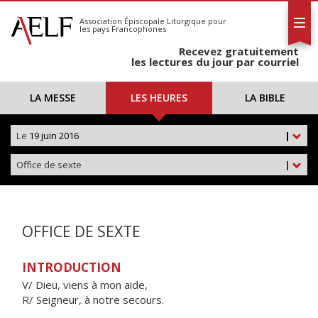
L'AELF
S'abonner
Association Épiscopale Liturgique
pour
les pays Francophones
Calendrier
Recevez gratuitement
Contact
les lectures du jour par courriel
LA MESSE
LES HEURES
LA BIBLE
Le
19 juin 2016
|
Office de sexte
|
OFFICE DE SEXTE
INTRODUCTION
V/ Dieu, viens à mon aide,
R/ Seigneur, à notre secours.