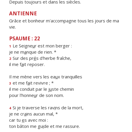
Depuis toujours et dans les siècles.
ANTIENNE
Grâce et bonheur m'accompagne tous les jours de ma
vie.
PSAUME : 22
Le Seigne
u
r est mon berger :
1
je ne m
a
nque de rien. *
Sur des pr
é
s d'herbe fraîche,
2
il me f
a
it reposer.
Il me mène vers les ea
u
x tranquilles
et me f
a
it revivre ; *
3
il me conduit par le j
u
ste chemin
pour l'honne
u
r de son nom.
Si je traverse les rav
i
ns de la mort,
4
je ne cr
a
ins aucun mal, *
car tu
e
s avec moi :
ton bâton me gu
i
de et me rassure.