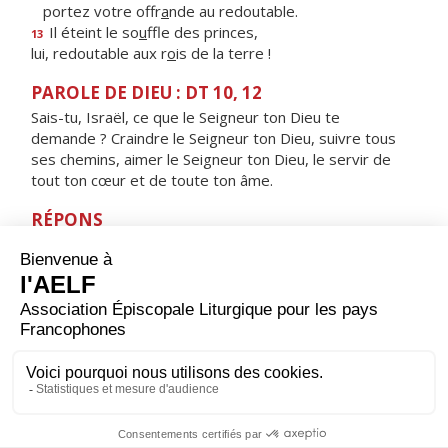
portez votre offr
a
nde au redoutable.
Il éteint le so
u
ffle des princes,
13
lui, redoutable aux r
o
is de la terre !
PAROLE DE DIEU : DT 10, 12
Sais-tu, Israël, ce que le Seigneur ton Dieu te
demande ? Craindre le Seigneur ton Dieu, suivre tous
ses chemins, aimer le Seigneur ton Dieu, le servir de
tout ton cœur et de toute ton âme.
RÉPONS
V/ De tout mon cœur, je te cherche, Seigneur ;
garde-moi de fuir tes volontés.
ORAISON
Fais-nous vivre à tout moment, Seigneur, dans l'amour
et le respect de ton saint nom, toi qui ne cesse jamais
de guider ceux que tu enracines solidement dans ton
amour.