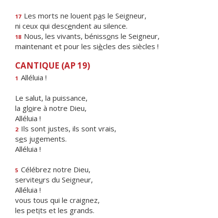
Les morts ne louent p
a
s le Seigneur,
17
ni ceux qui desc
e
ndent au silence.
Nous, les vivants, béniss
o
ns le Seigneur,
18
maintenant et pour les si
è
cles des siècles !
CANTIQUE (AP 19)
Alléluia !
1
Le salut, la puissance,
la gl
o
ire à notre Dieu,
Alléluia !
Ils sont justes, ils sont vrais,
2
s
e
s jugements.
Alléluia !
Célébrez notre Dieu,
5
servite
u
rs du Seigneur,
Alléluia !
vous tous qui le craignez,
les pet
i
ts et les grands.