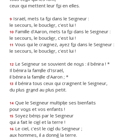
ceux qui mettent leur f
o
i en elles.
Israël, mets ta f
o
i dans le Seigneur :
9
le secours, le boucli
e
r, c'est lui !
Famille d'Aaron, mets ta f
o
i dans le Seigneur :
10
le secours, le boucli
e
r, c'est lui !
Vous qui le craignez, ayez f
o
i dans le Seigneur :
11
le secours, le boucli
e
r, c'est lui !
Le Seigneur se souvient de no
u
s : il bénira ! *
12
Il bénira la fam
i
lle d'Israël,
il bénira la fam
i
lle d'Aaron ; *
il bénira tous ceux qui craignent le Seigneur,
13
du plus gr
a
nd au plus petit.
Que le Seigneur multipl
i
e ses bienfaits
14
pour vo
u
s et vos enfants !
Soyez bén
i
s par le Seigneur
15
qui a fait le ci
e
l et la terre !
Le ciel, c'est le ci
e
l du Seigneur ;
16
aux hommes, il a donn
é
la terre.