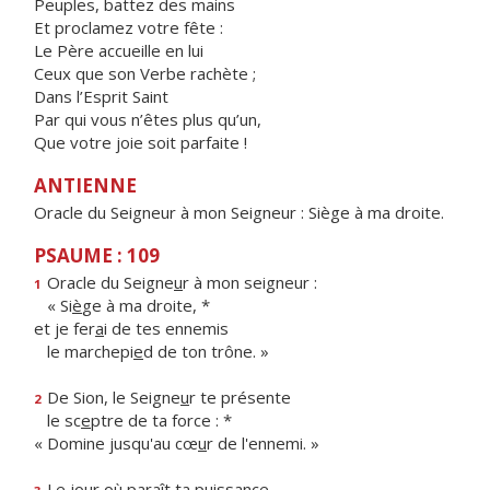
Peuples, battez des mains
Et proclamez votre fête :
Le Père accueille en lui
Ceux que son Verbe rachète ;
Dans l’Esprit Saint
Par qui vous n’êtes plus qu’un,
Que votre joie soit parfaite !
ANTIENNE
Oracle du Seigneur à mon Seigneur : Siège à ma droite.
PSAUME : 109
Oracle du Seigne
u
r à mon seigneur :
1
« Si
è
ge à ma droite, *
et je fer
a
i de tes ennemis
le marchepi
e
d de ton trône. »
De Sion, le Seigne
u
r te présente
2
le sc
e
ptre de ta force : *
« Domine jusqu'au cœ
u
r de l'ennemi. »
Le jour où par
a
ît ta puissance,