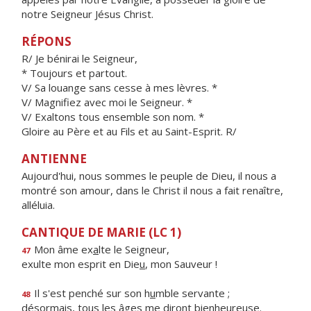
notre Seigneur Jésus Christ.
RÉPONS
R/ Je bénirai le Seigneur,
* Toujours et partout.
V/ Sa louange sans cesse à mes lèvres. *
V/ Magnifiez avec moi le Seigneur. *
V/ Exaltons tous ensemble son nom. *
Gloire au Père et au Fils et au Saint-Esprit. R/
ANTIENNE
Aujourd'hui, nous sommes le peuple de Dieu, il nous a
montré son amour, dans le Christ il nous a fait renaître,
alléluia.
CANTIQUE DE MARIE (LC 1)
Mon âme ex
a
lte le Seigneur,
47
exulte mon esprit en Die
u
, mon Sauveur !
Il s'est penché sur son h
u
mble servante ;
48
désormais, tous les âges me dir
o
nt bienheureuse.