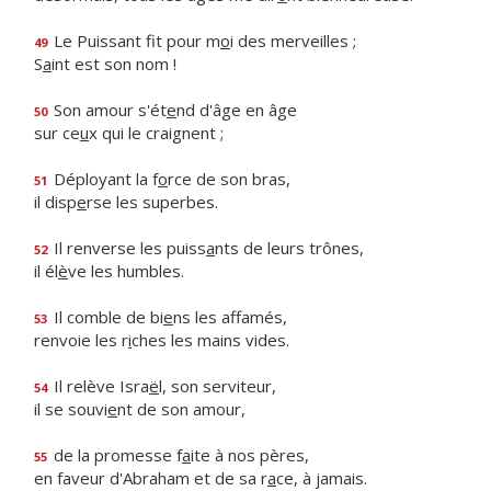
Le Puissant fit pour m
o
i des merveilles ;
49
S
a
int est son nom !
Son amour s'ét
e
nd d'âge en âge
50
sur ce
u
x qui le craignent ;
Déployant la f
o
rce de son bras,
51
il disp
e
rse les superbes.
Il renverse les puiss
a
nts de leurs trônes,
52
il él
è
ve les humbles.
Il comble de bi
e
ns les affamés,
53
renvoie les r
i
ches les mains vides.
Il relève Isra
ë
l, son serviteur,
54
il se souvi
e
nt de son amour,
de la promesse f
a
ite à nos pères,
55
en faveur d'Abraham et de sa r
a
ce, à jamais.