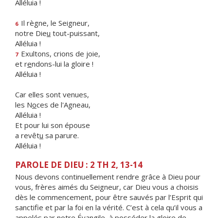
Alléluia !
Il règne, le Seigneur,
6
notre Die
u
tout-puissant,
Alléluia !
Exultons, crions de joie,
7
et r
e
ndons-lui la gloire !
Alléluia !
Car elles sont venues,
les N
o
ces de l'Agneau,
Alléluia !
Et pour lui son épouse
a revêt
u
sa parure.
Alléluia !
PAROLE DE DIEU : 2 TH 2, 13-14
Nous devons continuellement rendre grâce à Dieu pour
vous, frères aimés du Seigneur, car Dieu vous a choisis
dès le commencement, pour être sauvés par l’Esprit qui
sanctifie et par la foi en la vérité. C’est à cela qu’il vous a
appelés par notre Évangile, à posséder la gloire de