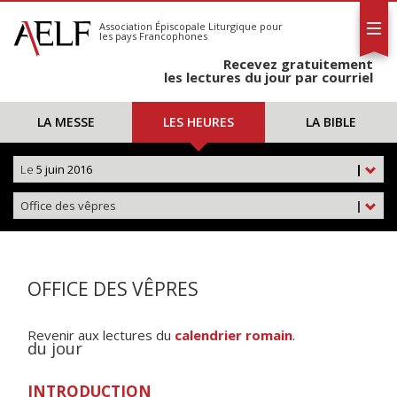
L'AELF
S'abonner
Association Épiscopale Liturgique
pour
les pays Francophones
Calendrier
Recevez gratuitement
Contact
les lectures du jour par courriel
LA MESSE
LES HEURES
LA BIBLE
Le
5 juin 2016
|
Office des vêpres
|
OFFICE DES VÊPRES
Revenir aux lectures du
calendrier romain
.
du jour
INTRODUCTION