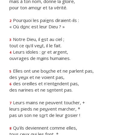
mais à ton nom, donne la gloire,
pour ton amo
u
r et ta vérité.
Pourquoi les paï
e
ns diraient-ils :
2
« Où d
o
nc est leur Dieu ? »
Notre Dieu, il
e
st au ciel ;
3
tout ce qu'il ve
u
t, il le fait.
Leurs idoles :
o
r et argent,
4
ouvrages de m
a
ins humaines.
Elles ont une bo
u
che et ne parlent pas,
5
des ye
u
x et ne voient pas,
des oreilles et n'ent
e
ndent pas,
6
des narines et ne s
e
ntent pas.
Leurs mains ne peuvent toucher, +
7
leurs pieds ne pe
u
vent marcher, *
pas un son ne s
o
rt de leur gosier !
Qu'ils deviennent comme elles,
8
tous ce
u
x qui les font, *