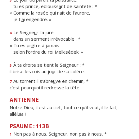
3
tu es prince, éblouiss
a
nt de sainteté : *
« Comme la rosée qui n
a
ît de l'aurore,
je t'
a
i engendré. »
Le Seigne
u
r l'a juré
4
dans un serm
e
nt irrévocable : *
« Tu es pr
ê
tre à jamais
selon l'ordre du r
o
i Melkisédek. »
À ta droite se ti
e
nt le Seigneur : *
5
il brise les rois au jo
u
r de sa colère.
Au torrent il s'abre
u
ve en chemin, *
7
c'est pourquoi il redr
e
sse la tête.
ANTIENNE
Notre Dieu, il est au ciel ; tout ce qu'il veut, il le fait,
alléluia !
PSAUME : 113B
Non pas à nous, Seigne
u
r, non pas à nous, *
1