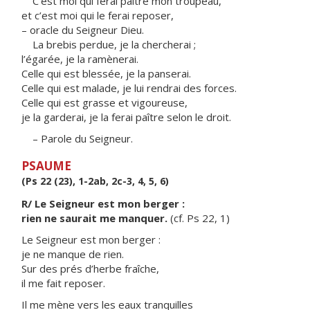
C’est moi qui ferai paître mon troupeau,
et c’est moi qui le ferai reposer,
– oracle du Seigneur Dieu.
La brebis perdue, je la chercherai ;
l’égarée, je la ramènerai.
Celle qui est blessée, je la panserai.
Celle qui est malade, je lui rendrai des forces.
Celle qui est grasse et vigoureuse,
je la garderai, je la ferai paître selon le droit.
– Parole du Seigneur.
PSAUME
(Ps 22 (23), 1-2ab, 2c-3, 4, 5, 6)
R/ Le Seigneur est mon berger :
rien ne saurait me manquer.
(cf. Ps 22, 1)
Le Seigneur est mon berger :
je ne manque de rien.
Sur des prés d’herbe fraîche,
il me fait reposer.
Il me mène vers les eaux tranquilles