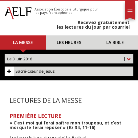
L'AELF
S'abonner
Association Épiscopale Liturgique
pour
les pays Francophones
Calendrier
Recevez gratuitement
Contact
les lectures du jour par courriel
LA MESSE
LES HEURES
LA BIBLE
Le
3 juin 2016
|
Sacré-Cœur de Jésus
LECTURES DE LA MESSE
PREMIÈRE LECTURE
« C’est moi qui ferai paître mon troupeau, et c’est
moi qui le ferai reposer » (Ez 34, 11-16)
Lecture du livre du prophète Ézékiel