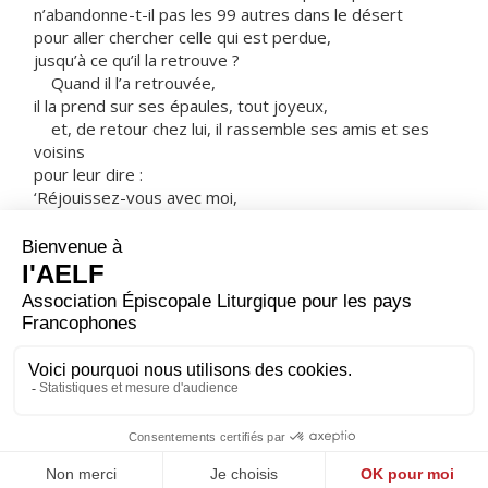
n’abandonne-t-il pas les 99 autres dans le désert
pour aller chercher celle qui est perdue,
jusqu’à ce qu’il la retrouve ?
Quand il l’a retrouvée,
il la prend sur ses épaules, tout joyeux,
et, de retour chez lui, il rassemble ses amis et ses
voisins
pour leur dire :
‘Réjouissez-vous avec moi,
car j’ai retrouvé ma brebis,
celle qui était perdue !’
Je vous le dis :
C’est ainsi qu’il y aura de la joie dans le ciel
pour un seul pécheur qui se convertit,
plus que pour 99 justes
qui n’ont pas besoin de conversion. »
– Acclamons la Parole de Dieu.