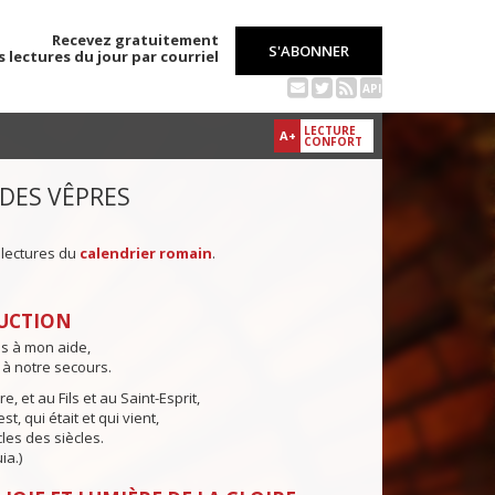
Recevez gratuitement
S'ABONNER
s lectures du jour par courriel
API
LECTURE
A+
CONFORT
 DES VÊPRES
 lectures du
calendrier romain
.
UCTION
ns à mon aide,
 à notre secours.
e, et au Fils et au Saint-Esprit,
st, qui était et qui vient,
cles des siècles.
ia.)