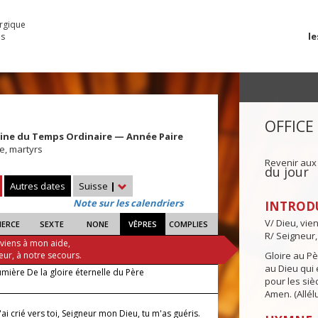
urgique
le
es
OFFICE
ine du Temps Ordinaire — Année Paire
re, martyrs
Revenir aux
du jour
Autres dates
Suisse
|
Note sur les calendriers
INTROD
V/ Dieu, vie
IERCE
SEXTE
NONE
VÊPRES
COMPLIES
R/ Seigneur,
 viens à mon aide,
eur, à notre secours.
Gloire au Pèr
au Dieu qui e
lumière De la gloire éternelle du Père
pour les siè
Amen. (Allélu
ai crié vers toi, Seigneur mon Dieu, tu m'as guéris.