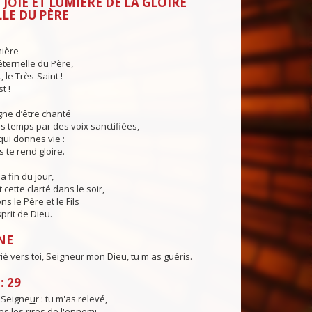
 JOIE ET LUMIÈRE DE LA GLOIRE
LE DU PÈRE
mière
éternelle du Père,
 le Très-Saint !
t !
igne d’être chanté
s temps par des voix sanctifiées,
qui donnes vie :
s te rend gloire.
a fin du jour,
cette clarté dans le soir,
s le Père et le Fils
sprit de Dieu.
NE
rié vers toi, Seigneur mon Dieu, tu m'as guéris.
: 29
, Seigne
u
r : tu m'as relevé,
s les r
i
res de l'ennemi.