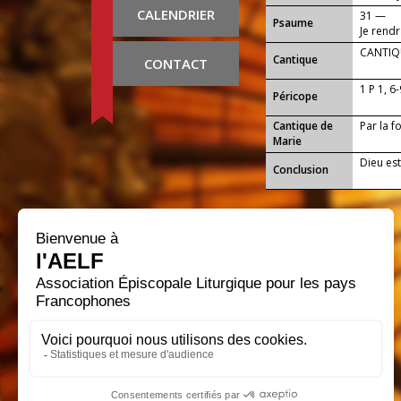
CALENDRIER
31 —
Psaume
Je rend
CANTIQU
Cantique
CONTACT
1 P 1, 6
Péricope
Cantique de
Par la f
Marie
Dieu est
Conclusion