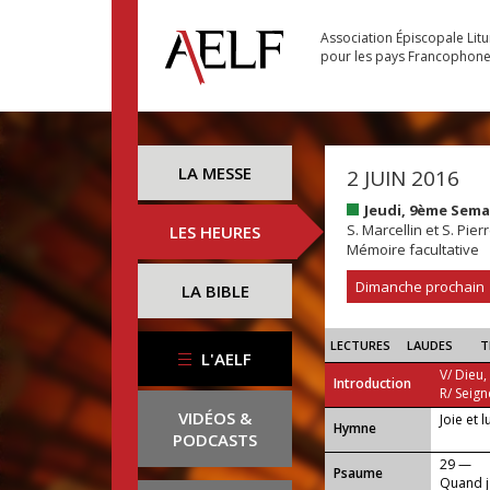
Association Épiscopale Lit
pour les pays Francophon
LA MESSE
2 JUIN 2016
Jeudi, 9ème Sema
S. Marcellin et S. Pier
LES HEURES
Mémoire facultative
Dimanche prochain
LA BIBLE
LECTURES
LAUDES
T
L'AELF
V/ Dieu,
Introduction
R/ Seign
VIDÉOS &
Joie et 
...
Hymne
PODCASTS
29 —
Psaume
Quand j'