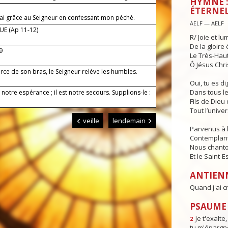
HYMNE :
ÉTERNEL
rai grâce au Seigneur en confessant mon péché.
AELF — AELF
E (Ap 11-12)
R/ Joie et lu
De la gloire 
-9
Le Très-Haut,
Ô Jésus Chris
orce de son bras, le Seigneur relève les humbles.
Oui, tu es d
Dans tous le
 notre espérance ; il est notre secours. Supplions-le :
Fils de Dieu 
Tout l’univer
veille
lendemain
Parvenus à l
Contemplant 
Nous chanton
Et le Saint-E
ANTIEN
Quand j'ai c
PSAUME 
Je t'exalte
2
tu m'épargne