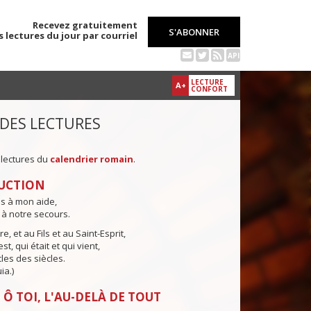
Recevez gratuitement
S'ABONNER
s lectures du jour par courriel
API
LECTURE
A+
CONFORT
 DES LECTURES
 lectures du
calendrier romain
.
UCTION
ns à mon aide,
 à notre secours.
e, et au Fils et au Saint-Esprit,
st, qui était et qui vient,
cles des siècles.
ia.)
 Ô TOI, L'AU-DELÀ DE TOUT