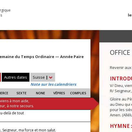
urgique
le
es
OFFICE
Semaine du Temps Ordinaire — Année Paire
Revenir aux
Autres dates
Suisse
|
INTROD
Note sur les calendriers
V/ Dieu, vie
R/ Seigneur,
IERCE
SEXTE
NONE
VÊPRES
COMPLIES
Gloire au Pèr
 viens à mon aide,
au Dieu qui e
eur, à notre secours.
pour les siè
'au-delà de tout
Amen. (Allélu
HYMNE :
e, Seigneur, ma force et mon salut.