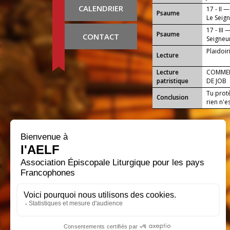
CALENDRIER
17 - II —
Psaume
Le Seign
17 - III 
Psaume
CONTACT
Seigneur
Plaidoir
Lecture
Lecture
COMMENT
patristique
DE JOB
Tu protè
Conclusion
rien n'es