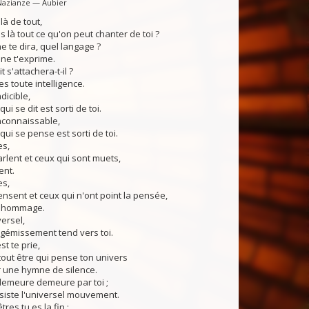
Nazianze — Aubier
elà de tout,
 là tout ce qu'on peut chanter de toi ?
 te dira, quel langage ?
e t'exprime.
t s'attachera-t-il ?
 toute intelligence.
ndicible,
ui se dit est sorti de toi.
inconnaissable,
qui se pense est sorti de toi.
es,
lent et ceux qui sont muets,
nt.
es,
sent et ceux qui n'ont point la pensée,
 hommage.
versel,
gémissement tend vers toi.
st te prie,
tout être qui pense ton univers
 une hymne de silence.
demeure demeure par toi ;
siste l'universel mouvement.
tres tu es la fin ;