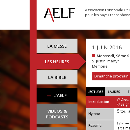
Association Épiscopale Lit
pour les pays Francophon
LA MESSE
1 JUIN 2016
Mercredi, 9ème 
S. Justin, martyr
LES HEURES
Mémoire
Dimanche prochain
LA BIBLE
LECTURES
LAUDES
T
L'AELF
V/ Dieu,
Introduction
R/ Seign
VIDÉOS &
Ô toi, l
...
Hymne
PODCASTS
17 - I —
Psaume
Je t'aim