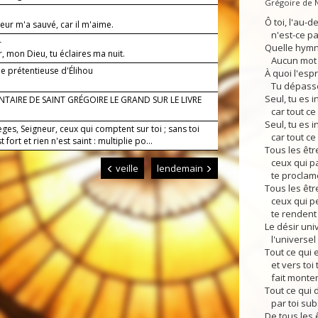
Grégoire de 
Ô toi, l'au-d
eur m'a sauvé, car il m'aime.
n'est-ce pas
—
Quelle hymne
, mon Dieu, tu éclaires ma nuit.
Aucun mot n
ie prétentieuse d'Élihou
À quoi l'espri
Tu dépasses
Seul, tu es i
AIRE DE SAINT GRÉGOIRE LE GRAND SUR LE LIVRE
car tout ce q
Seul, tu es 
ges, Seigneur, ceux qui comptent sur toi ; sans toi
car tout ce 
t fort et rien n'est saint : multiplie po...
Tous les êtr
ceux qui par
veille
lendemain
te proclame
Tous les êtr
ceux qui pen
te rendent
Le désir uni
l'universel 
Tout ce qui e
et vers toi 
fait monter
Tout ce qui 
par toi sub
De tous les ê