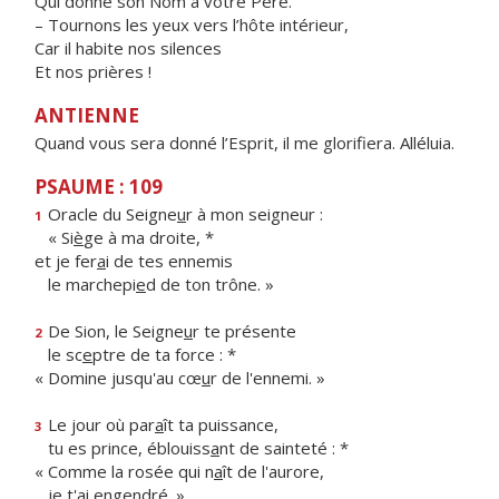
Qui donne son Nom à votre Père.
– Tournons les yeux vers l’hôte intérieur,
Car il habite nos silences
Et nos prières !
ANTIENNE
Quand vous sera donné l’Esprit, il me glorifiera. Alléluia.
PSAUME : 109
Oracle du Seigne
u
r à mon seigneur :
1
« Si
è
ge à ma droite, *
et je fer
a
i de tes ennemis
le marchepi
e
d de ton trône. »
De Sion, le Seigne
u
r te présente
2
le sc
e
ptre de ta force : *
« Domine jusqu'au cœ
u
r de l'ennemi. »
Le jour où par
a
ît ta puissance,
3
tu es prince, éblouiss
a
nt de sainteté : *
« Comme la rosée qui n
a
ît de l'aurore,
je t'
a
i engendré. »