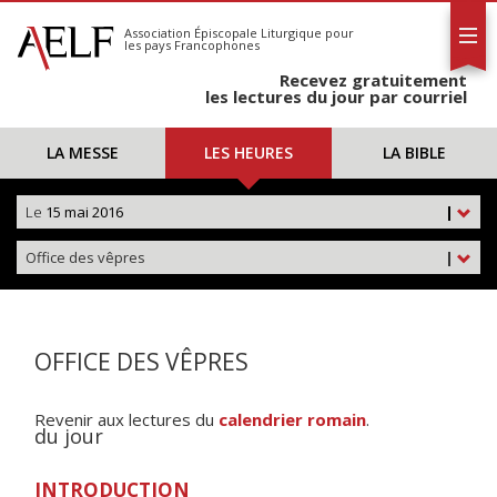
L'AELF
S'abonner
Association Épiscopale Liturgique
pour
les pays Francophones
Calendrier
Recevez gratuitement
Contact
les lectures du jour par courriel
LA MESSE
LES HEURES
LA BIBLE
Le
15 mai 2016
|
Office des vêpres
|
OFFICE DES VÊPRES
Revenir aux lectures du
calendrier romain
.
du jour
INTRODUCTION