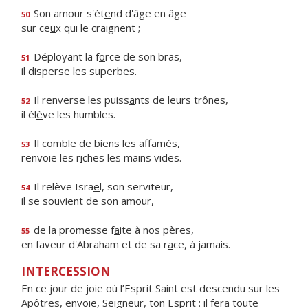
Son amour s'ét
e
nd d'âge en âge
50
sur ce
u
x qui le craignent ;
Déployant la f
o
rce de son bras,
51
il disp
e
rse les superbes.
Il renverse les puiss
a
nts de leurs trônes,
52
il él
è
ve les humbles.
Il comble de bi
e
ns les affamés,
53
renvoie les r
i
ches les mains vides.
Il relève Isra
ë
l, son serviteur,
54
il se souvi
e
nt de son amour,
de la promesse f
a
ite à nos pères,
55
en faveur d'Abraham et de sa r
a
ce, à jamais.
INTERCESSION
En ce jour de joie où l’Esprit Saint est descendu sur les
Apôtres, envoie, Seigneur, ton Esprit : il fera toute