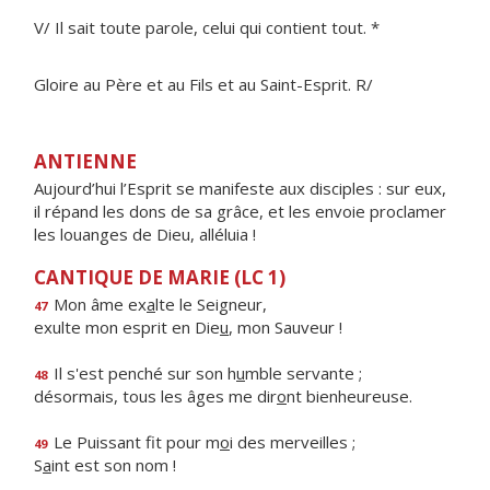
V/ Il sait toute parole, celui qui contient tout. *
Gloire au Père et au Fils et au Saint-Esprit. R/
ANTIENNE
Aujourd’hui l’Esprit se manifeste aux disciples : sur eux,
il répand les dons de sa grâce, et les envoie proclamer
les louanges de Dieu, alléluia !
CANTIQUE DE MARIE (LC 1)
Mon âme ex
a
lte le Seigneur,
47
exulte mon esprit en Die
u
, mon Sauveur !
Il s'est penché sur son h
u
mble servante ;
48
désormais, tous les âges me dir
o
nt bienheureuse.
Le Puissant fit pour m
o
i des merveilles ;
49
S
a
int est son nom !