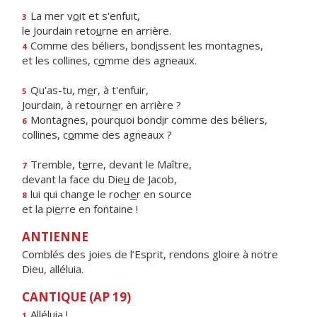
La mer v
o
it et s'enfuit,
3
le Jourdain reto
u
rne en arrière.
Comme des béliers, bond
i
ssent les montagnes,
4
et les collines, c
o
mme des agneaux.
Qu'as-tu, m
e
r, à t'enfuir,
5
Jourdain, à retourn
e
r en arrière ?
Montagnes, pourquoi bond
i
r comme des béliers,
6
collines, c
o
mme des agneaux ?
Tremble, t
e
rre, devant le Maître,
7
devant la face du Die
u
de Jacob,
lui qui change le roch
e
r en source
8
et la pi
e
rre en fontaine !
ANTIENNE
Comblés des joies de l’Esprit, rendons gloire à notre
Dieu, alléluia.
CANTIQUE (AP 19)
Alléluia !
1