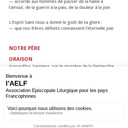
— accorde aux hommes de passer de la haine à
l’amour, de la guerre à la paix, de la douleur à la joie.
L’Esprit Saint nous a donné le goût de ta gloire :
— que nos frères défunts connaissent l’éternelle joie.
NOTRE PÈRE
ORAISON
Aujourd’hui, Seigneur, par le mystère de la Pentecôte,
tu sanctifies ton Église chez tous les peuples et dans
toutes les nations ; répands les dons du Saint-Esprit sur
l’immensité du monde, et continue dans le cœur des
croyants l’œuvre d’amour que tu as entreprise au début
de la prédication évangélique.
V/ Bénissons le Seigneur, alléluia, alléluia.
Nous rendons grâce à Dieu, alléluia, alléluia.