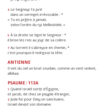
Le Seigne
u
r l'a juré
4
dans un serm
e
nt irrévocable : *
« Tu es pr
ê
tre à jamais
selon l'ordre du r
o
i Melkisédek. »
À ta droite se ti
e
nt le Seigneur : *
5
il brise les rois au jo
u
r de sa colère.
Au torrent il s'abre
u
ve en chemin, *
7
c'est pourquoi il redr
e
sse la tête.
ANTIENNE
Il vint du ciel un bruit soudain, comme un vent violent,
alléluia.
PSAUME : 113A
Quand Israël sort
i
t d'Égypte,
1
et Jacob, de chez un pe
u
ple étranger,
Juda fut pour Die
u
un sanctuaire,
2
Israël dev
i
nt son domaine.