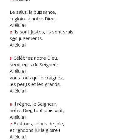
Le salut, la puissance,
la gl
o
ire à notre Dieu,
Alléluia !
Ils sont justes, ils sont vrais,
2
s
e
s jugements.
Alléluia !
Célébrez notre Dieu,
5
servite
u
rs du Seigneur,
Alléluia !
vous tous qui le craignez,
les pet
i
ts et les grands.
Alléluia !
Il règne, le Seigneur,
6
notre Die
u
tout-puissant,
Alléluia !
Exultons, crions de joie,
7
et r
e
ndons-lui la gloire !
Alléluia !