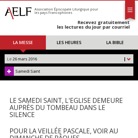
L'AELF
S'abonner
Association Épiscopale Liturgique
pour
les pays Francophones
Calendrier
Recevez gratuitement
Contact
les lectures du jour par courriel
LA MESSE
LES HEURES
LA BIBLE
Le
26 mars 2016
|
Samedi Saint
LE SAMEDI SAINT, L'EGLISE DEMEURE
AUPRÈS DU TOMBEAU DANS LE
SILENCE
POUR LA VEILLÉE PASCALE, VOIR AU